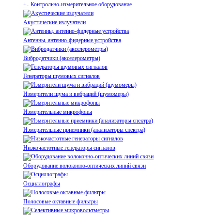
+
-
Контрольно-измерительное оборудование
Акустические излучатели
Антенны, антенно-фидерные устройства
Вибродатчики (акселерометры)
Генераторы шумовых сигналов
Измерители шума и вибраций (шумомеры)
Измерительные микрофоны
Измерительные приемники (анализаторы спектра)
Низкочастотные генераторы сигналов
Оборудование волоконно-оптических линий связи
Осциллографы
Полосовые октавные фильтры