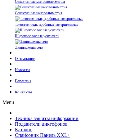
Селективные микровольтметры
Селективные нановольтметры
Токосъемники, пробники измерительные
Широкополосные усилители
Эквиваленты сети
О компании
Новости
Гарантия
Контакты
Menu
Техника защиты информации
Подавители диктофонов
Каталог
Спайсоник Панель XXL+