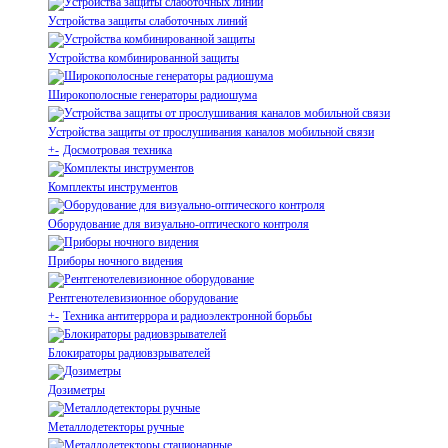
Устройства защиты слаботочных линий
Устройства комбинированной защиты
Широкополосные генераторы радиошума
Устройства защиты от прослушивания каналов мобильной связи
+
-
Досмотровая техника
Комплекты инструментов
Оборудование для визуально-оптического контроля
Приборы ночного видения
Рентгенотелевизионное оборудование
+
-
Техника антитеррора и радиоэлектронной борьбы
Блокираторы радиовзрывателей
Дозиметры
Металлодетекторы ручные