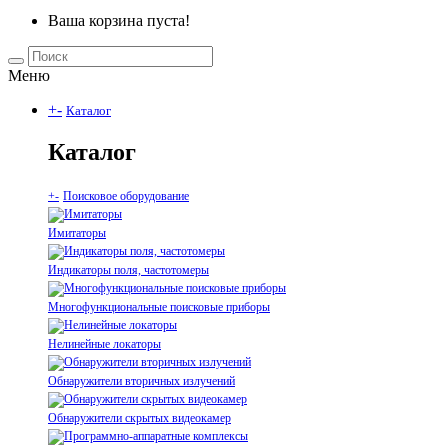
Ваша корзина пуста!
Меню
+
-
Каталог
Каталог
+
-
Поисковое оборудование
Имитаторы
Индикаторы поля, частотомеры
Многофункциональные поисковые приборы
Нелинейные локаторы
Обнаружители вторичных излучений
Обнаружители скрытых видеокамер