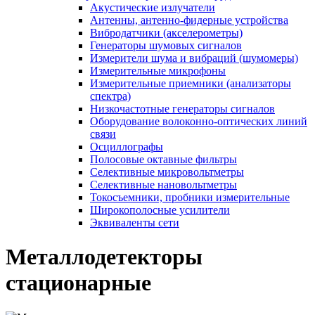
Акустические излучатели
Антенны, антенно-фидерные устройства
Вибродатчики (акселерометры)
Генераторы шумовых сигналов
Измерители шума и вибраций (шумомеры)
Измерительные микрофоны
Измерительные приемники (анализаторы
спектра)
Низкочастотные генераторы сигналов
Оборудование волоконно-оптических линий
связи
Осциллографы
Полосовые октавные фильтры
Селективные микровольтметры
Селективные нановольтметры
Токосъемники, пробники измерительные
Широкополосные усилители
Эквиваленты сети
Металлодетекторы
стационарные