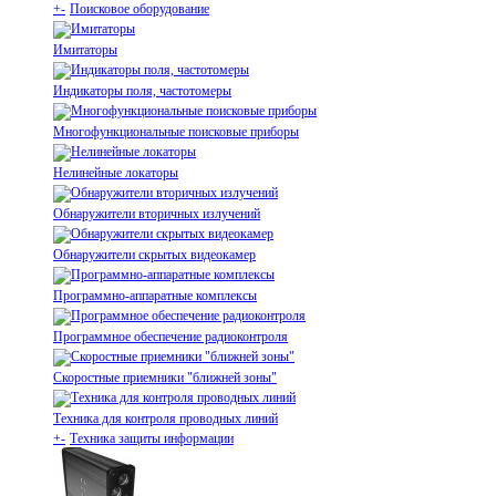
+
-
Поисковое оборудование
Имитаторы
Индикаторы поля, частотомеры
Многофункциональные поисковые приборы
Нелинейные локаторы
Обнаружители вторичных излучений
Обнаружители скрытых видеокамер
Программно-аппаратные комплексы
Программное обеспечение радиоконтроля
Скоростные приемники "ближней зоны"
Техника для контроля проводных линий
+
-
Техника защиты информации