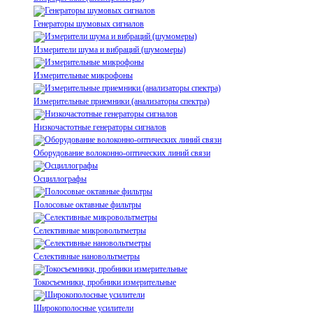
Генераторы шумовых сигналов
Измерители шума и вибраций (шумомеры)
Измерительные микрофоны
Измерительные приемники (анализаторы спектра)
Низкочастотные генераторы сигналов
Оборудование волоконно-оптических линий связи
Осциллографы
Полосовые октавные фильтры
Селективные микровольтметры
Селективные нановольтметры
Токосъемники, пробники измерительные
Широкополосные усилители