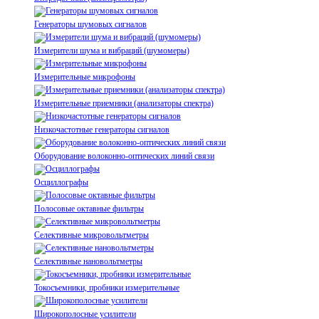
Генераторы шумовых сигналов
Измерители шума и вибраций (шумомеры)
Измерительные микрофоны
Измерительные приемники (анализаторы спектра)
Низкочастотные генераторы сигналов
Оборудование волоконно-оптических линий связи
Осциллографы
Полосовые октавные фильтры
Селективные микровольтметры
Селективные нановольтметры
Токосъемники, пробники измерительные
Широкополосные усилители