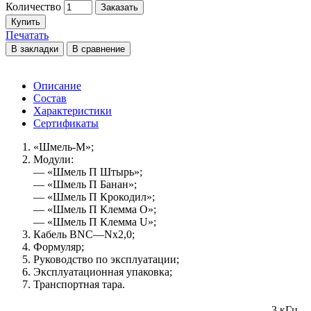
Количество
Заказать
Купить
Печатать
В закладки
В сравнение
Описание
Состав
Характеристики
Сертификаты
«Шмель-М»;
Модули:
― «Шмель П Штырь»;
― «Шмель П Банан»;
― «Шмель П Крокодил»;
― «Шмель П Клемма О»;
― «Шмель П Клемма U»;
Кабель BNC―Nx2,0;
Формуляр;
Руководство по эксплуатации;
Эксплуатационная упаковка;
Транспортная тара.
3 кГц