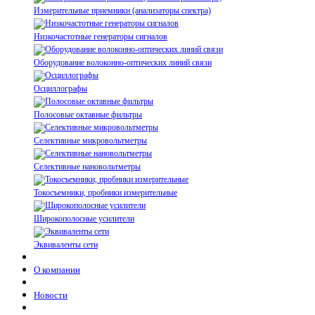
Измерительные приемники (анализаторы спектра)
Низкочастотные генераторы сигналов
Оборудование волоконно-оптических линий связи
Осциллографы
Полосовые октавные фильтры
Селективные микровольтметры
Селективные нановольтметры
Токосъемники, пробники измерительные
Широкополосные усилители
Эквиваленты сети
О компании
Новости