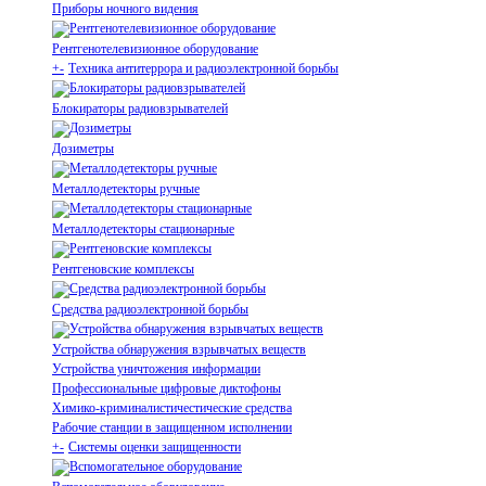
Приборы ночного видения
Рентгенотелевизионное оборудование
+
-
Техника антитеррора и радиоэлектронной борьбы
Блокираторы радиовзрывателей
Дозиметры
Металлодетекторы ручные
Металлодетекторы стационарные
Рентгеновские комплексы
Средства радиоэлектронной борьбы
Устройства обнаружения взрывчатых веществ
Устройства уничтожения информации
Профессиональные цифровые диктофоны
Химико-криминалистичестические средства
Рабочие станции в защищенном исполнении
+
-
Системы оценки защищенности