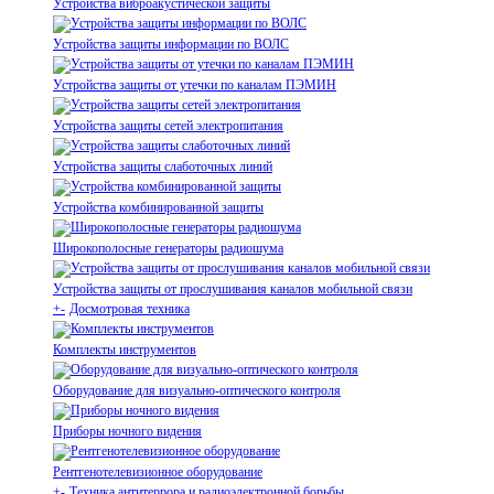
Устройства виброакустической защиты
Устройства защиты информации по ВОЛС
Устройства защиты от утечки по каналам ПЭМИН
Устройства защиты сетей электропитания
Устройства защиты слаботочных линий
Устройства комбинированной защиты
Широкополосные генераторы радиошума
Устройства защиты от прослушивания каналов мобильной связи
+
-
Досмотровая техника
Комплекты инструментов
Оборудование для визуально-оптического контроля
Приборы ночного видения
Рентгенотелевизионное оборудование
+
-
Техника антитеррора и радиоэлектронной борьбы