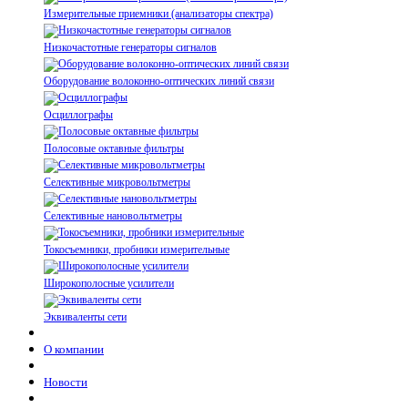
Измерительные приемники (анализаторы спектра)
Низкочастотные генераторы сигналов
Оборудование волоконно-оптических линий связи
Осциллографы
Полосовые октавные фильтры
Селективные микровольтметры
Селективные нановольтметры
Токосъемники, пробники измерительные
Широкополосные усилители
Эквиваленты сети
О компании
Новости