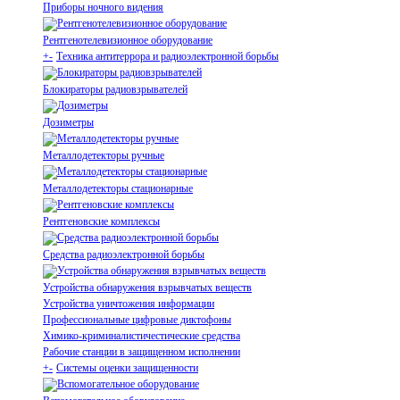
Приборы ночного видения
Рентгенотелевизионное оборудование
+
-
Техника антитеррора и радиоэлектронной борьбы
Блокираторы радиовзрывателей
Дозиметры
Металлодетекторы ручные
Металлодетекторы стационарные
Рентгеновские комплексы
Средства радиоэлектронной борьбы
Устройства обнаружения взрывчатых веществ
Устройства уничтожения информации
Профессиональные цифровые диктофоны
Химико-криминалистичестические средства
Рабочие станции в защищенном исполнении
+
-
Системы оценки защищенности