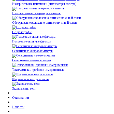
Измерительные приемники (анализаторы спектра)
Низкочастотные генераторы сигналов
Оборудование волоконно-оптических линий связи
Осциллографы
Полосовые октавные фильтры
Селективные микровольтметры
Селективные нановольтметры
Токосъемники, пробники измерительные
Широкополосные усилители
Эквиваленты сети
О компании
Новости