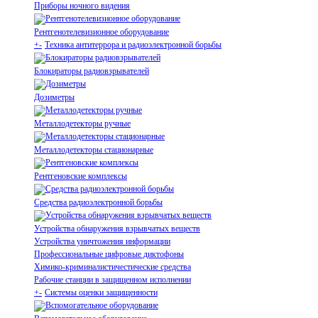
Приборы ночного видения
Рентгенотелевизионное оборудование
+
-
Техника антитеррора и радиоэлектронной борьбы
Блокираторы радиовзрывателей
Дозиметры
Металлодетекторы ручные
Металлодетекторы стационарные
Рентгеновские комплексы
Средства радиоэлектронной борьбы
Устройства обнаружения взрывчатых веществ
Устройства уничтожения информации
Профессиональные цифровые диктофоны
Химико-криминалистичестические средства
Рабочие станции в защищенном исполнении
+
-
Системы оценки защищенности