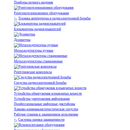
Приборы ночного видения
Рентгенотелевизионное оборудование
+
-
Техника антитеррора и радиоэлектронной борьбы
Блокираторы радиовзрывателей
Дозиметры
Металлодетекторы ручные
Металлодетекторы стационарные
Рентгеновские комплексы
Средства радиоэлектронной борьбы
Устройства обнаружения взрывчатых веществ
Устройства уничтожения информации
Профессиональные цифровые диктофоны
Химико-криминалистичестические средства
Рабочие станции в защищенном исполнении
+
-
Системы оценки защищенности