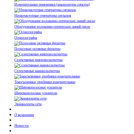
Измерительные приемники (анализаторы спектра)
Низкочастотные генераторы сигналов
Оборудование волоконно-оптических линий связи
Осциллографы
Полосовые октавные фильтры
Селективные микровольтметры
Селективные нановольтметры
Токосъемники, пробники измерительные
Широкополосные усилители
Эквиваленты сети
О компании
Новости