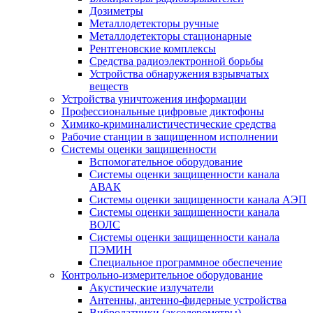
Дозиметры
Металлодетекторы ручные
Металлодетекторы стационарные
Рентгеновские комплексы
Средства радиоэлектронной борьбы
Устройства обнаружения взрывчатых
веществ
Устройства уничтожения информации
Профессиональные цифровые диктофоны
Химико-криминалистичестические средства
Рабочие станции в защищенном исполнении
Системы оценки защищенности
Вспомогательное оборудование
Системы оценки защищенности канала
АВАК
Системы оценки защищенности канала АЭП
Системы оценки защищенности канала
ВОЛС
Системы оценки защищенности канала
ПЭМИН
Специальное программное обеспечение
Контрольно-измерительное оборудование
Акустические излучатели
Антенны, антенно-фидерные устройства
Вибродатчики (акселерометры)