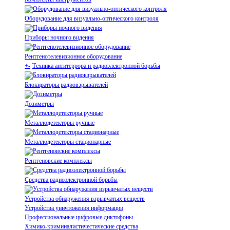
Оборудование для визуально-оптического контроля
Приборы ночного видения
Рентгенотелевизионное оборудование
+
-
Техника антитеррора и радиоэлектронной борьбы
Блокираторы радиовзрывателей
Дозиметры
Металлодетекторы ручные
Металлодетекторы стационарные
Рентгеновские комплексы
Средства радиоэлектронной борьбы
Устройства обнаружения взрывчатых веществ
Устройства уничтожения информации
Профессиональные цифровые диктофоны
Химико-криминалистичестические средства