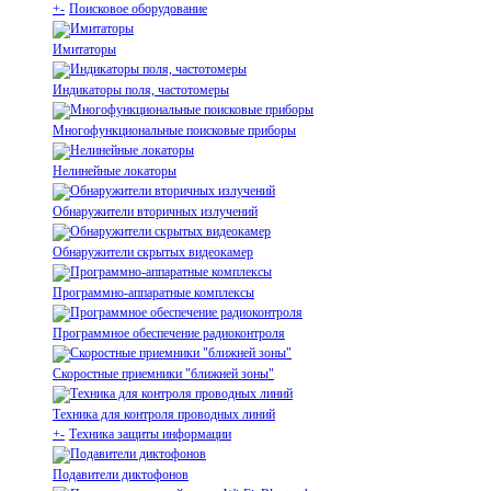
+
-
Поисковое оборудование
Имитаторы
Индикаторы поля, частотомеры
Многофункциональные поисковые приборы
Нелинейные локаторы
Обнаружители вторичных излучений
Обнаружители скрытых видеокамер
Программно-аппаратные комплексы
Программное обеспечение радиоконтроля
Скоростные приемники "ближней зоны"
Техника для контроля проводных линий
+
-
Техника защиты информации
Подавители диктофонов