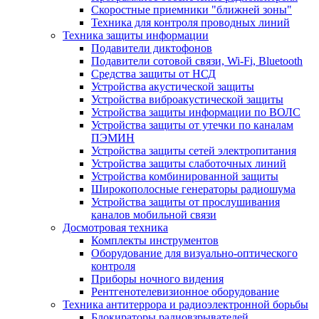
Скоростные приемники "ближней зоны"
Техника для контроля проводных линий
Техника защиты информации
Подавители диктофонов
Подавители сотовой связи, Wi-Fi, Bluetooth
Средства защиты от НСД
Устройства акустической защиты
Устройства виброакустической защиты
Устройства защиты информации по ВОЛС
Устройства защиты от утечки по каналам
ПЭМИН
Устройства защиты сетей электропитания
Устройства защиты слаботочных линий
Устройства комбинированной защиты
Широкополосные генераторы радиошума
Устройства защиты от прослушивания
каналов мобильной связи
Досмотровая техника
Комплекты инструментов
Оборудование для визуально-оптического
контроля
Приборы ночного видения
Рентгенотелевизионное оборудование
Техника антитеррора и радиоэлектронной борьбы
Блокираторы радиовзрывателей