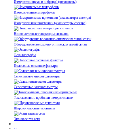
Измерители шума и вибраций (шумомеры)
Измерительные микрофоны
Измерительные приемники (анализаторы спектра)
Низкочастотные генераторы сигналов
Оборудование волоконно-оптических линий связи
Осциллографы
Полосовые октавные фильтры
Селективные микровольтметры
Селективные нановольтметры
Токосъемники, пробники измерительные
Широкополосные усилители
Эквиваленты сети