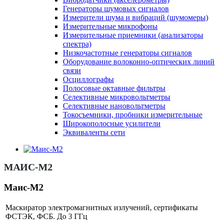
Генераторы шумовых сигналов
Измерители шума и вибраций (шумомеры)
Измерительные микрофоны
Измерительные приемники (анализаторы
спектра)
Низкочастотные генераторы сигналов
Оборудование волоконно-оптических линий
связи
Осциллографы
Полосовые октавные фильтры
Селективные микровольтметры
Селективные нановольтметры
Токосъемники, пробники измерительные
Широкополосные усилители
Эквиваленты сети
МАИС-М2
Маис-М2
Маскиратор электромагнитных излучений, сертификаты
ФСТЭК, ФСБ. До 3 ГГц