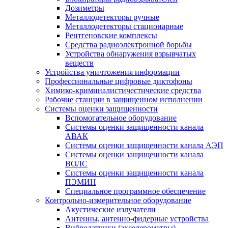
Дозиметры
Металлодетекторы ручные
Металлодетекторы стационарные
Рентгеновские комплексы
Средства радиоэлектронной борьбы
Устройства обнаружения взрывчатых
веществ
Устройства уничтожения информации
Профессиональные цифровые диктофоны
Химико-криминалистичестические средства
Рабочие станции в защищенном исполнении
Системы оценки защищенности
Вспомогательное оборудование
Системы оценки защищенности канала
АВАК
Системы оценки защищенности канала АЭП
Системы оценки защищенности канала
ВОЛС
Системы оценки защищенности канала
ПЭМИН
Специальное программное обеспечение
Контрольно-измерительное оборудование
Акустические излучатели
Антенны, антенно-фидерные устройства
Вибродатчики (акселерометры)