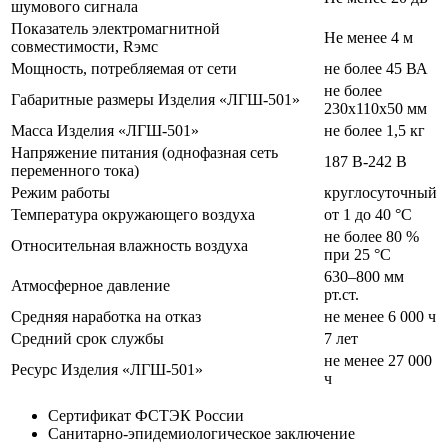
шумового сигнала
Показатель электромагнитной
Не менее 4 м
совместимости, Rэмс
Мощность, потребляемая от сети
не более 45 ВА
не более
Габаритные размеры Изделия «ЛГШ-501»
230х110х50 мм
Масса Изделия «ЛГШ-501»
не более 1,5 кг
Напряжение питания (однофазная сеть
187 В-242 В
переменного тока)
Режим работы
круглосуточный
Температура окружающего воздуха
от 1 до 40 °С
не более 80 %
Относительная влажность воздуха
при 25 °С
630–800 мм
Атмосферное давление
рт.ст.
Средняя наработка на отказ
не менее 6 000 ч
Средний срок службы
7 лет
не менее 27 000
Ресурс Изделия «ЛГШ-501»
ч
Сертификат ФСТЭК России
Санитарно-эпидемиологическое заключение