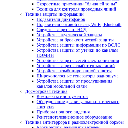
Скоростные приемники "ближней зоны"
Техника для контроля проводных линий
Техника защиты информации
Подавители диктофонов
Подавители сотовой связи, Wi-Fi, Bluetooth
Средства защиты от НСД
Устройства акустической защиты
Устройства виброакустической защиты
Устройства защиты информации по ВОЛС
Устройства защиты от утечки по каналам
ПЭМИН
Устройства защиты сетей электропитания
Устройства защиты слаботочных линий
Устройства комбинированной защиты
Широкополосные генераторы радиошума
Устройства защиты от прослушивания
каналов мобильной связи
Досмотровая техника
Комплекты инструментов
Оборудование для визуально-оптического
контроля
Приборы ночного видения
Рентгенотелевизионное оборудование
Техника антитеррора и радиоэлектронной борьбы
Блокираторы радиовзрывателей