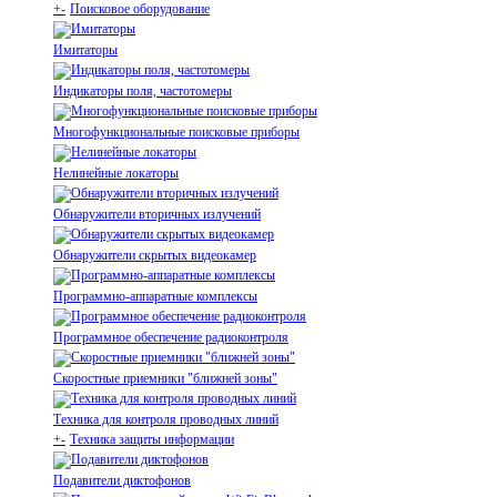
+
-
Поисковое оборудование
Имитаторы
Индикаторы поля, частотомеры
Многофункциональные поисковые приборы
Нелинейные локаторы
Обнаружители вторичных излучений
Обнаружители скрытых видеокамер
Программно-аппаратные комплексы
Программное обеспечение радиоконтроля
Скоростные приемники "ближней зоны"
Техника для контроля проводных линий
+
-
Техника защиты информации
Подавители диктофонов