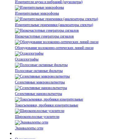
Измерители шума и вибраций (шумомеры)
Измерительные микрофоны
Измерительные приемники (анализаторы спектра)
Низкочастотные генераторы сигналов
Оборудование волоконно-оптических линий связи
Осциллографы
Полосовые октавные фильтры
Селективные микровольтметры
Селективные нановольтметры
Токосъемники, пробники измерительные
Широкополосные усилители
Эквиваленты сети