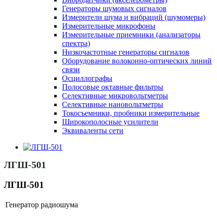
Генераторы шумовых сигналов
Измерители шума и вибраций (шумомеры)
Измерительные микрофоны
Измерительные приемники (анализаторы
спектра)
Низкочастотные генераторы сигналов
Оборудование волоконно-оптических линий
связи
Осциллографы
Полосовые октавные фильтры
Селективные микровольтметры
Селективные нановольтметры
Токосъемники, пробники измерительные
Широкополосные усилители
Эквиваленты сети
ЛГШ-501
ЛГШ-501
Генератор радиошума