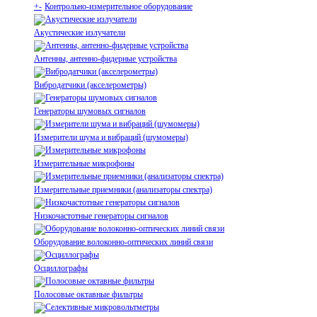
+
-
Контрольно-измерительное оборудование
Акустические излучатели
Антенны, антенно-фидерные устройства
Вибродатчики (акселерометры)
Генераторы шумовых сигналов
Измерители шума и вибраций (шумомеры)
Измерительные микрофоны
Измерительные приемники (анализаторы спектра)
Низкочастотные генераторы сигналов
Оборудование волоконно-оптических линий связи
Осциллографы
Полосовые октавные фильтры