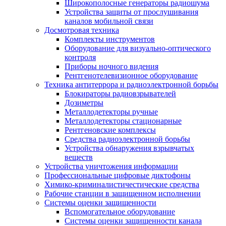
Широкополосные генераторы радиошума
Устройства защиты от прослушивания
каналов мобильной связи
Досмотровая техника
Комплекты инструментов
Оборудование для визуально-оптического
контроля
Приборы ночного видения
Рентгенотелевизионное оборудование
Техника антитеррора и радиоэлектронной борьбы
Блокираторы радиовзрывателей
Дозиметры
Металлодетекторы ручные
Металлодетекторы стационарные
Рентгеновские комплексы
Средства радиоэлектронной борьбы
Устройства обнаружения взрывчатых
веществ
Устройства уничтожения информации
Профессиональные цифровые диктофоны
Химико-криминалистичестические средства
Рабочие станции в защищенном исполнении
Системы оценки защищенности
Вспомогательное оборудование
Системы оценки защищенности канала