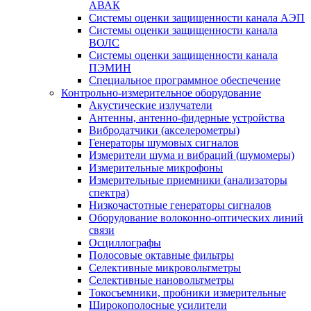
АВАК
Системы оценки защищенности канала АЭП
Системы оценки защищенности канала
ВОЛС
Системы оценки защищенности канала
ПЭМИН
Специальное программное обеспечение
Контрольно-измерительное оборудование
Акустические излучатели
Антенны, антенно-фидерные устройства
Вибродатчики (акселерометры)
Генераторы шумовых сигналов
Измерители шума и вибраций (шумомеры)
Измерительные микрофоны
Измерительные приемники (анализаторы
спектра)
Низкочастотные генераторы сигналов
Оборудование волоконно-оптических линий
связи
Осциллографы
Полосовые октавные фильтры
Селективные микровольтметры
Селективные нановольтметры
Токосъемники, пробники измерительные
Широкополосные усилители