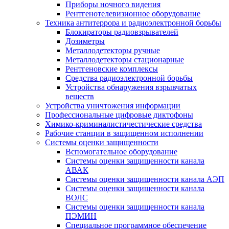
Приборы ночного видения
Рентгенотелевизионное оборудование
Техника антитеррора и радиоэлектронной борьбы
Блокираторы радиовзрывателей
Дозиметры
Металлодетекторы ручные
Металлодетекторы стационарные
Рентгеновские комплексы
Средства радиоэлектронной борьбы
Устройства обнаружения взрывчатых
веществ
Устройства уничтожения информации
Профессиональные цифровые диктофоны
Химико-криминалистичестические средства
Рабочие станции в защищенном исполнении
Системы оценки защищенности
Вспомогательное оборудование
Системы оценки защищенности канала
АВАК
Системы оценки защищенности канала АЭП
Системы оценки защищенности канала
ВОЛС
Системы оценки защищенности канала
ПЭМИН
Специальное программное обеспечение