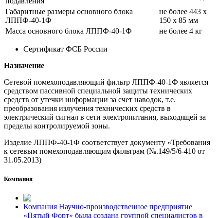
подавления
Габаритные размеры основного блока
не более 443 х
ЛППФ-40-1Ф
150 х 85 мм
Масса основного блока ЛППФ-40-1Ф
не более 4 кг
Сертификат ФСБ России
Назначение
Сетевой помехоподавляющий фильтр ЛППФ-40-1Ф является
средством пассивной специальной защиты технических
средств от утечки информации за счет наводок, т.е.
преобразования излучения технических средств в
электрический сигнал в сети электропитания, выходящей за
пределы контролируемой зоны.
Изделие ЛППФ-40-1Ф соответствует документу «Требования
к сетевым помехоподавляющим фильтрам (№.149/5/6-410 от
31.05.2013)
Компания
Компания Научно-производственное предприятие
«Пятый Форт» была создана группой специалистов в