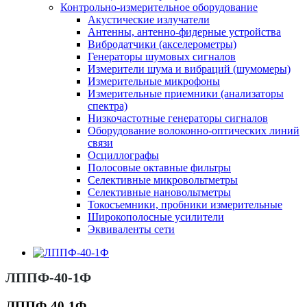
Контрольно-измерительное оборудование
Акустические излучатели
Антенны, антенно-фидерные устройства
Вибродатчики (акселерометры)
Генераторы шумовых сигналов
Измерители шума и вибраций (шумомеры)
Измерительные микрофоны
Измерительные приемники (анализаторы
спектра)
Низкочастотные генераторы сигналов
Оборудование волоконно-оптических линий
связи
Осциллографы
Полосовые октавные фильтры
Селективные микровольтметры
Селективные нановольтметры
Токосъемники, пробники измерительные
Широкополосные усилители
Эквиваленты сети
ЛППФ-40-1Ф
ЛППФ-40-1Ф