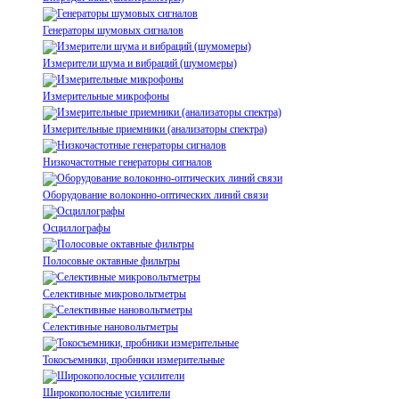
Генераторы шумовых сигналов
Измерители шума и вибраций (шумомеры)
Измерительные микрофоны
Измерительные приемники (анализаторы спектра)
Низкочастотные генераторы сигналов
Оборудование волоконно-оптических линий связи
Осциллографы
Полосовые октавные фильтры
Селективные микровольтметры
Селективные нановольтметры
Токосъемники, пробники измерительные
Широкополосные усилители