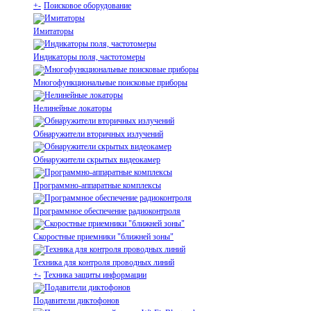
+
-
Поисковое оборудование
Имитаторы
Индикаторы поля, частотомеры
Многофункциональные поисковые приборы
Нелинейные локаторы
Обнаружители вторичных излучений
Обнаружители скрытых видеокамер
Программно-аппаратные комплексы
Программное обеспечение радиоконтроля
Скоростные приемники "ближней зоны"
Техника для контроля проводных линий
+
-
Техника защиты информации
Подавители диктофонов