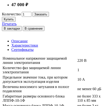
47 000 ₽
Количество
Заказать
Купить
Печатать
В закладки
В сравнение
Описание
Характеристики
Сертификаты
Номинальное напряжение защищаемой
220 В
линии электропитания
Количество фаз защищаемой линии
1
электропитания
Предельное значение тока, при котором
10 А
допускается эксплуатация изделия
Величина вносимого затухания в полосе
не менее 60 дБ
подавления
Габаритные размеры основного блока
не более 333 х
ЛППФ-10-1Ф
110 х 85 мм
Масса основного блока ЛППФ-10-1Ф
не более 3 кг