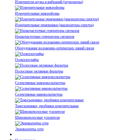
Измерители шума и вибраций (шумомеры)
Измерительные микрофоны
Измерительные приемники (анализаторы спектра)
Низкочастотные генераторы сигналов
Оборудование волоконно-оптических линий связи
Осциллографы
Полосовые октавные фильтры
Селективные микровольтметры
Селективные нановольтметры
Токосъемники, пробники измерительные
Широкополосные усилители
Эквиваленты сети