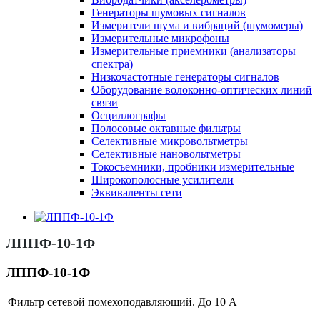
Генераторы шумовых сигналов
Измерители шума и вибраций (шумомеры)
Измерительные микрофоны
Измерительные приемники (анализаторы
спектра)
Низкочастотные генераторы сигналов
Оборудование волоконно-оптических линий
связи
Осциллографы
Полосовые октавные фильтры
Селективные микровольтметры
Селективные нановольтметры
Токосъемники, пробники измерительные
Широкополосные усилители
Эквиваленты сети
ЛППФ-10-1Ф
ЛППФ-10-1Ф
Фильтр сетевой помехоподавляющий. До 10 А