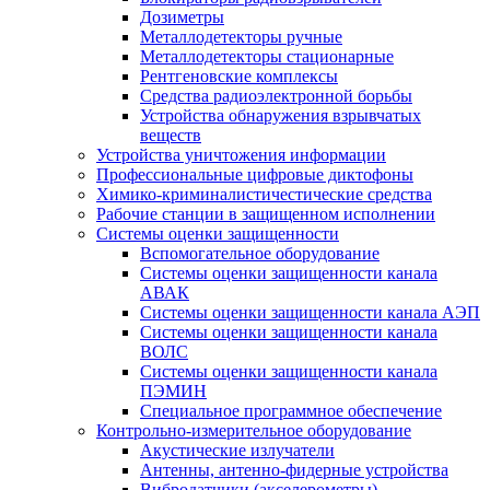
Дозиметры
Металлодетекторы ручные
Металлодетекторы стационарные
Рентгеновские комплексы
Средства радиоэлектронной борьбы
Устройства обнаружения взрывчатых
веществ
Устройства уничтожения информации
Профессиональные цифровые диктофоны
Химико-криминалистичестические средства
Рабочие станции в защищенном исполнении
Системы оценки защищенности
Вспомогательное оборудование
Системы оценки защищенности канала
АВАК
Системы оценки защищенности канала АЭП
Системы оценки защищенности канала
ВОЛС
Системы оценки защищенности канала
ПЭМИН
Специальное программное обеспечение
Контрольно-измерительное оборудование
Акустические излучатели
Антенны, антенно-фидерные устройства
Вибродатчики (акселерометры)