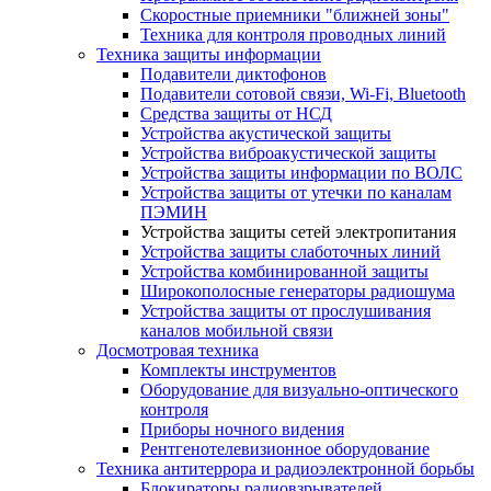
Скоростные приемники "ближней зоны"
Техника для контроля проводных линий
Техника защиты информации
Подавители диктофонов
Подавители сотовой связи, Wi-Fi, Bluetooth
Средства защиты от НСД
Устройства акустической защиты
Устройства виброакустической защиты
Устройства защиты информации по ВОЛС
Устройства защиты от утечки по каналам
ПЭМИН
Устройства защиты сетей электропитания
Устройства защиты слаботочных линий
Устройства комбинированной защиты
Широкополосные генераторы радиошума
Устройства защиты от прослушивания
каналов мобильной связи
Досмотровая техника
Комплекты инструментов
Оборудование для визуально-оптического
контроля
Приборы ночного видения
Рентгенотелевизионное оборудование
Техника антитеррора и радиоэлектронной борьбы
Блокираторы радиовзрывателей