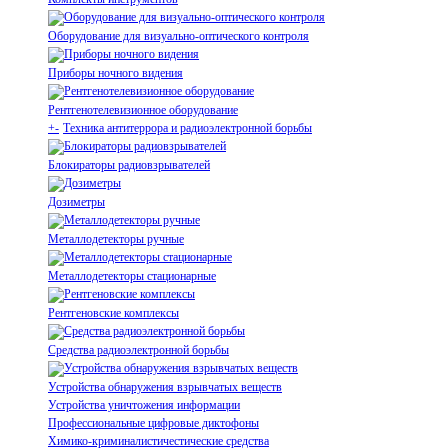
Оборудование для визуально-оптического контроля
Приборы ночного видения
Рентгенотелевизионное оборудование
+
-
Техника антитеррора и радиоэлектронной борьбы
Блокираторы радиовзрывателей
Дозиметры
Металлодетекторы ручные
Металлодетекторы стационарные
Рентгеновские комплексы
Средства радиоэлектронной борьбы
Устройства обнаружения взрывчатых веществ
Устройства уничтожения информации
Профессиональные цифровые диктофоны
Химико-криминалистичестические средства