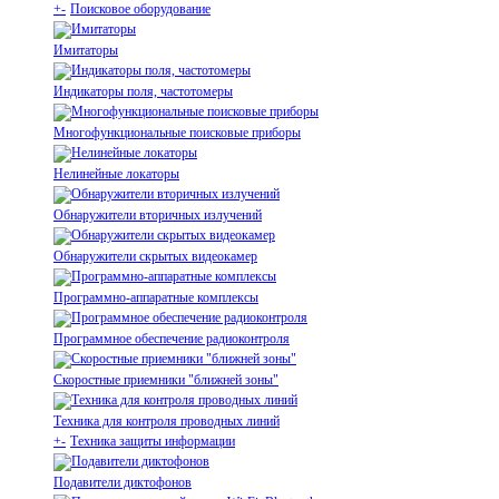
+
-
Поисковое оборудование
Имитаторы
Индикаторы поля, частотомеры
Многофункциональные поисковые приборы
Нелинейные локаторы
Обнаружители вторичных излучений
Обнаружители скрытых видеокамер
Программно-аппаратные комплексы
Программное обеспечение радиоконтроля
Скоростные приемники "ближней зоны"
Техника для контроля проводных линий
+
-
Техника защиты информации
Подавители диктофонов