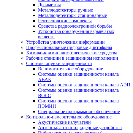
Дозиметры
Металлодетекторы ручные
Металлодетекторы стационарные
Рентгеновские комплексы
Средства радиоэлектронной борьбы
Устройства обнаружения взрывчатых
веществ
Устройства уничтожения информации
Профессиональные цифровые диктофоны
Химико-криминалистичестические средства
Рабочие станции в защищенном исполнении
Системы оценки защищенности
Вспомогательное оборудование
Системы оценки защищенности канала
АВАК
Системы оценки защищенности канала АЭП
Системы оценки защищенности канала
ВОЛС
Системы оценки защищенности канала
ПЭМИН
Специальное программное обеспечение
Контрольно-измерительное оборудование
Акустические излучатели
Антенны, антенно-фидерные устройства
Вибродатчики (акселерометры)