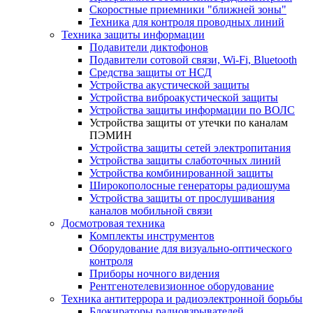
Скоростные приемники "ближней зоны"
Техника для контроля проводных линий
Техника защиты информации
Подавители диктофонов
Подавители сотовой связи, Wi-Fi, Bluetooth
Средства защиты от НСД
Устройства акустической защиты
Устройства виброакустической защиты
Устройства защиты информации по ВОЛС
Устройства защиты от утечки по каналам
ПЭМИН
Устройства защиты сетей электропитания
Устройства защиты слаботочных линий
Устройства комбинированной защиты
Широкополосные генераторы радиошума
Устройства защиты от прослушивания
каналов мобильной связи
Досмотровая техника
Комплекты инструментов
Оборудование для визуально-оптического
контроля
Приборы ночного видения
Рентгенотелевизионное оборудование
Техника антитеррора и радиоэлектронной борьбы
Блокираторы радиовзрывателей