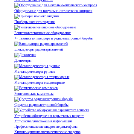
Оборудование для визуально-оптического контроля
Приборы ночного видения
Рентгенотелевизионное оборудование
+
-
Техника антитеррора и радиоэлектронной борьбы
Блокираторы радиовзрывателей
Дозиметры
Металлодетекторы ручные
Металлодетекторы стационарные
Рентгеновские комплексы
Средства радиоэлектронной борьбы
Устройства обнаружения взрывчатых веществ
Устройства уничтожения информации
Профессиональные цифровые диктофоны
Химико-криминалистичестические средства