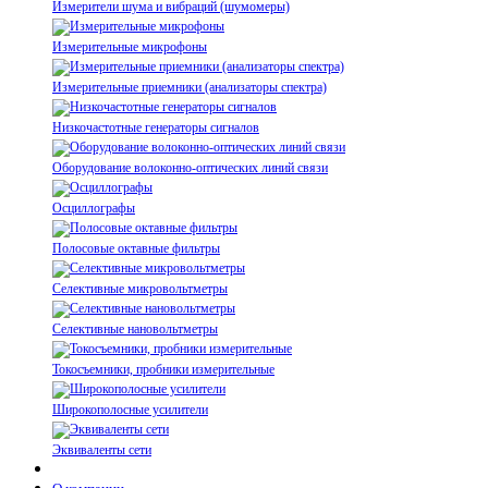
Измерители шума и вибраций (шумомеры)
Измерительные микрофоны
Измерительные приемники (анализаторы спектра)
Низкочастотные генераторы сигналов
Оборудование волоконно-оптических линий связи
Осциллографы
Полосовые октавные фильтры
Селективные микровольтметры
Селективные нановольтметры
Токосъемники, пробники измерительные
Широкополосные усилители
Эквиваленты сети