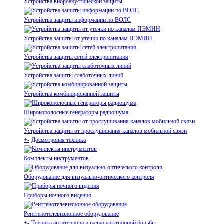
Устройства виброакустической защиты
Устройства защиты информации по ВОЛС
Устройства защиты от утечки по каналам ПЭМИН
Устройства защиты сетей электропитания
Устройства защиты слаботочных линий
Устройства комбинированной защиты
Широкополосные генераторы радиошума
Устройства защиты от прослушивания каналов мобильной связи
+
-
Досмотровая техника
Комплекты инструментов
Оборудование для визуально-оптического контроля
Приборы ночного видения
Рентгенотелевизионное оборудование
+
-
Техника антитеррора и радиоэлектронной борьбы