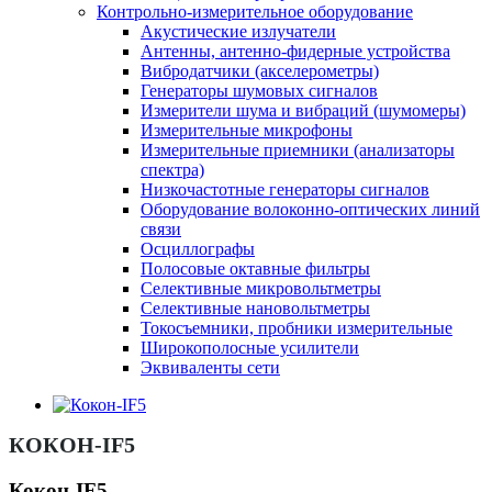
Контрольно-измерительное оборудование
Акустические излучатели
Антенны, антенно-фидерные устройства
Вибродатчики (акселерометры)
Генераторы шумовых сигналов
Измерители шума и вибраций (шумомеры)
Измерительные микрофоны
Измерительные приемники (анализаторы
спектра)
Низкочастотные генераторы сигналов
Оборудование волоконно-оптических линий
связи
Осциллографы
Полосовые октавные фильтры
Селективные микровольтметры
Селективные нановольтметры
Токосъемники, пробники измерительные
Широкополосные усилители
Эквиваленты сети
КОКОН-IF5
Кокон-IF5