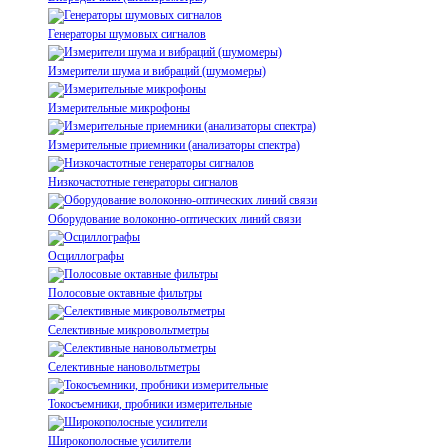
Генераторы шумовых сигналов
Измерители шума и вибраций (шумомеры)
Измерительные микрофоны
Измерительные приемники (анализаторы спектра)
Низкочастотные генераторы сигналов
Оборудование волоконно-оптических линий связи
Осциллографы
Полосовые октавные фильтры
Селективные микровольтметры
Селективные нановольтметры
Токосъемники, пробники измерительные
Широкополосные усилители