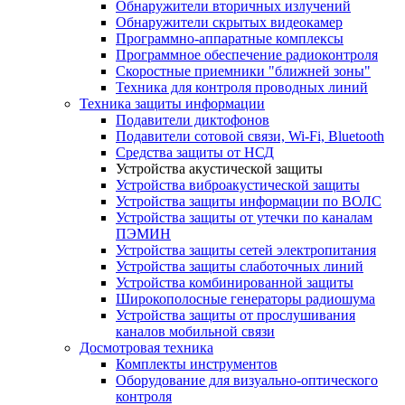
Обнаружители вторичных излучений
Обнаружители скрытых видеокамер
Программно-аппаратные комплексы
Программное обеспечение радиоконтроля
Скоростные приемники "ближней зоны"
Техника для контроля проводных линий
Техника защиты информации
Подавители диктофонов
Подавители сотовой связи, Wi-Fi, Bluetooth
Средства защиты от НСД
Устройства акустической защиты
Устройства виброакустической защиты
Устройства защиты информации по ВОЛС
Устройства защиты от утечки по каналам
ПЭМИН
Устройства защиты сетей электропитания
Устройства защиты слаботочных линий
Устройства комбинированной защиты
Широкополосные генераторы радиошума
Устройства защиты от прослушивания
каналов мобильной связи
Досмотровая техника
Комплекты инструментов
Оборудование для визуально-оптического
контроля