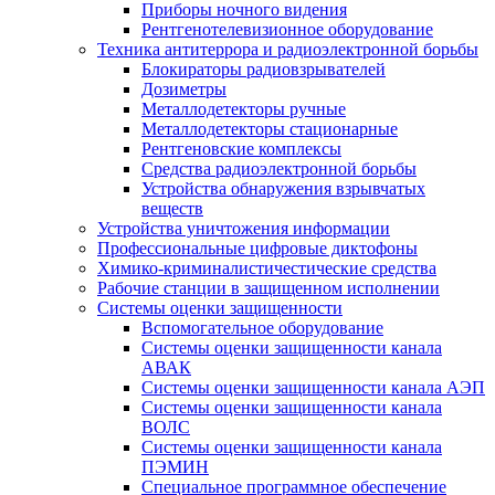
Приборы ночного видения
Рентгенотелевизионное оборудование
Техника антитеррора и радиоэлектронной борьбы
Блокираторы радиовзрывателей
Дозиметры
Металлодетекторы ручные
Металлодетекторы стационарные
Рентгеновские комплексы
Средства радиоэлектронной борьбы
Устройства обнаружения взрывчатых
веществ
Устройства уничтожения информации
Профессиональные цифровые диктофоны
Химико-криминалистичестические средства
Рабочие станции в защищенном исполнении
Системы оценки защищенности
Вспомогательное оборудование
Системы оценки защищенности канала
АВАК
Системы оценки защищенности канала АЭП
Системы оценки защищенности канала
ВОЛС
Системы оценки защищенности канала
ПЭМИН
Специальное программное обеспечение