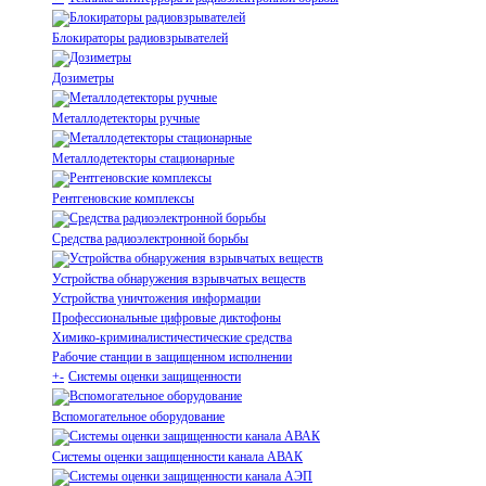
Блокираторы радиовзрывателей
Дозиметры
Металлодетекторы ручные
Металлодетекторы стационарные
Рентгеновские комплексы
Средства радиоэлектронной борьбы
Устройства обнаружения взрывчатых веществ
Устройства уничтожения информации
Профессиональные цифровые диктофоны
Химико-криминалистичестические средства
Рабочие станции в защищенном исполнении
+
-
Системы оценки защищенности
Вспомогательное оборудование
Системы оценки защищенности канала АВАК