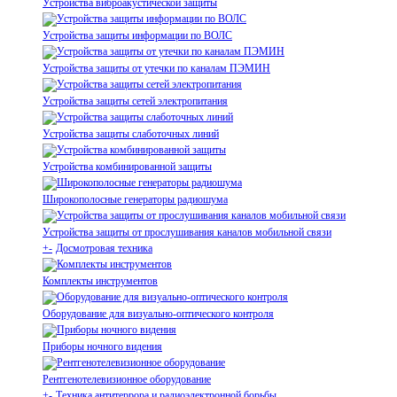
Устройства виброакустической защиты
Устройства защиты информации по ВОЛС
Устройства защиты от утечки по каналам ПЭМИН
Устройства защиты сетей электропитания
Устройства защиты слаботочных линий
Устройства комбинированной защиты
Широкополосные генераторы радиошума
Устройства защиты от прослушивания каналов мобильной связи
+
-
Досмотровая техника
Комплекты инструментов
Оборудование для визуально-оптического контроля
Приборы ночного видения
Рентгенотелевизионное оборудование
+
-
Техника антитеррора и радиоэлектронной борьбы