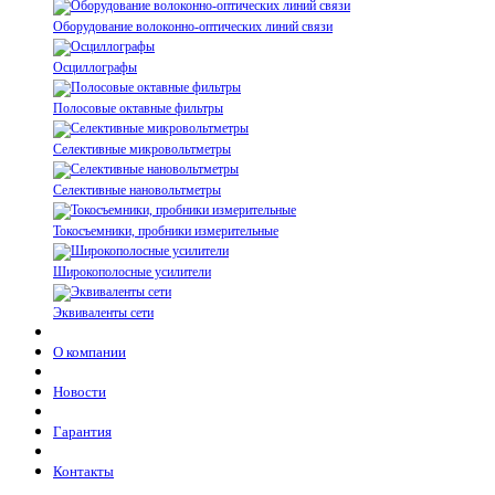
Оборудование волоконно-оптических линий связи
Осциллографы
Полосовые октавные фильтры
Селективные микровольтметры
Селективные нановольтметры
Токосъемники, пробники измерительные
Широкополосные усилители
Эквиваленты сети
О компании
Новости
Гарантия
Контакты