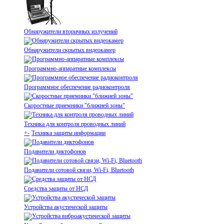
Обнаружители вторичных излучений
Обнаружители скрытых видеокамер
Программно-аппаратные комплексы
Программное обеспечение радиоконтроля
Скоростные приемники "ближней зоны"
Техника для контроля проводных линий
+
-
Техника защиты информации
Подавители диктофонов
Подавители сотовой связи, Wi-Fi, Bluetooth
Средства защиты от НСД
Устройства акустической защиты