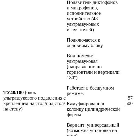
Подавитель диктофонов
и микрофонов,
исполнительное
устройство (48
ультразвуковых
излучателей).
Подключается к
основному блоку.
Вид помехи:
ультразвуковая
(направленно по
горизонтали и вертикали
180°)
Работает в бесшумном
ТУ48/180
(блок
режиме.
ультразвукового подавления с
57
креплением на стол/под стол/
500
Камуфлировано в
на стену)
колонку цилиндрической
формы.
Вариант: универсальный
(возможна установка на
стол).