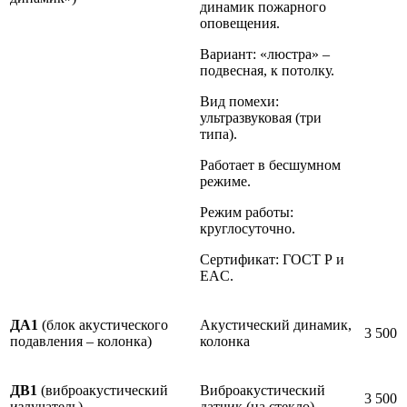
динамик пожарного
оповещения.
Вариант: «люстра» –
подвесная, к потолку.
Вид помехи:
ультразвуковая (три
типа).
Работает в бесшумном
режиме.
Режим работы:
круглосуточно.
Сертификат: ГОСТ Р и
EAC.
ДА1
(блок акустического
Акустический динамик,
3 500
подавления – колонка)
колонка
ДВ1
(виброакустический
Виброакустический
3 500
излучатель)
датчик (на стекло)