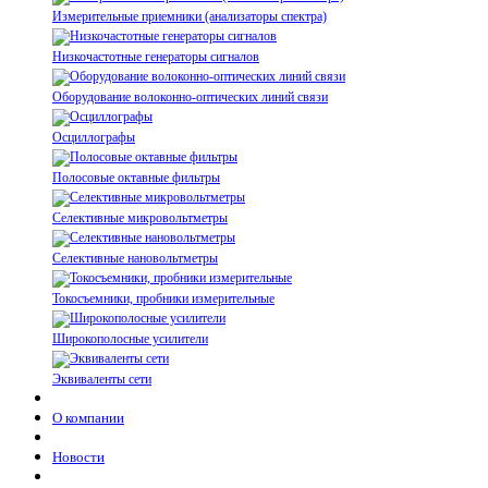
Измерительные приемники (анализаторы спектра)
Низкочастотные генераторы сигналов
Оборудование волоконно-оптических линий связи
Осциллографы
Полосовые октавные фильтры
Селективные микровольтметры
Селективные нановольтметры
Токосъемники, пробники измерительные
Широкополосные усилители
Эквиваленты сети
О компании
Новости