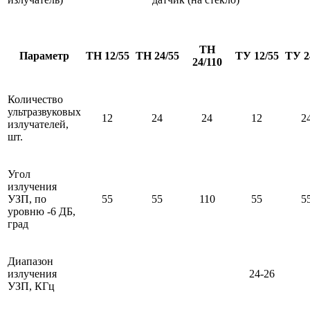
ТН
Параметр
ТН 12/55
ТН 24/55
ТУ 12/55
ТУ 2
24/110
Количество
ультразвуковых
12
24
24
12
2
излучателей,
шт.
Угол
излучения
УЗП, по
55
55
110
55
5
уровню -6 ДБ,
град
Диапазон
излучения
24-26
УЗП, КГц