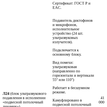
Сертификат: ГОСТ Р и
EAC.
Подавитель диктофонов
и микрофонов,
исполнительное
устройство (24 шт.
ультразвуковых
излучателя).
Подключается к
основному блоку.
Вид помехи:
ультразвуковая
(направленно по
горизонтали и вертикали
55° или 110°)
Работает в бесшумном
режиме.
Л24
(блок ультразвукового
подавления в исполнении
41
Камуфлировано в
«подвесной потолочный
000
подвесной потолочный
динамик»)