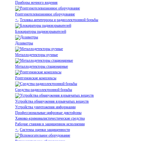
Приборы ночного видения
Рентгенотелевизионное оборудование
+
-
Техника антитеррора и радиоэлектронной борьбы
Блокираторы радиовзрывателей
Дозиметры
Металлодетекторы ручные
Металлодетекторы стационарные
Рентгеновские комплексы
Средства радиоэлектронной борьбы
Устройства обнаружения взрывчатых веществ
Устройства уничтожения информации
Профессиональные цифровые диктофоны
Химико-криминалистичестические средства
Рабочие станции в защищенном исполнении
+
-
Системы оценки защищенности