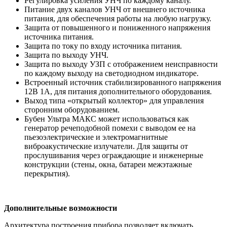
Регулировка усиления УНЧ по каждому каналу.
Питание двух каналов УНЧ от внешнего источника
питания, для обеспечения работы на любую нагрузку.
Защита от повышенного и пониженного напряжения
источника питания.
Защита по току по входу источника питания.
Защита по выходу УНЧ.
Защита по выходу УЗП с отображением неисправности
по каждому выходу на светодиодном индикаторе.
Встроенный источник стабилизированного напряжения
12В 1А, для питания дополнительного оборудования.
Выход типа «открытый коллектор» для управления
сторонним оборудованием.
Бубен Ультра МАКС может использоваться как
генератор речеподобной помехи с выводом ее на
пьезоэлектрические и электромагнитные
виброакустические излучатели. Для защиты от
прослушивания через ограждающие и инженерные
конструкции (стены, окна, батареи межэтажные
перекрытия).
Дополнительные возможности
Архитектура построения прибора позволяет включать