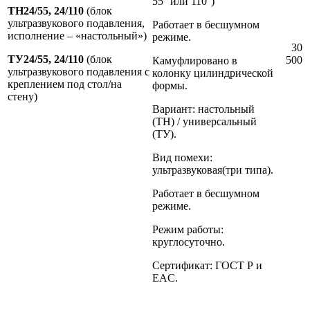
55° или 110°)
ТН24/55, 24/110
(блок
ультразвукового подавления,
Работает в бесшумном
исполнение – «настольный»)
режиме.
30
ТУ24/55, 24/110
(блок
500
Камуфлировано в
ультразвукового подавления с
колонку цилиндрической
креплением под стол/на
формы.
стену)
Вариант: настольный
(ТН) / универсальный
(ТУ).
Вид помехи:
ультразвуковая(три типа).
Работает в бесшумном
режиме.
Режим работы:
круглосуточно.
Сертификат: ГОСТ Р и
EAC.