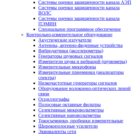
Системы оценки защищенности канала АЭП
Системы оценки защищенности канала
ВОЛС
Системы оценки защищенности канала
ПЭМИН
Специальное программное обеспечение
Контрольно-измерительное оборудование
Акустические излучатели
Антенны, антенно-фидерные устройства
Вибродатчики (акселерометры)
Генераторы шумовых сигналов
Измерители шума и вибраций (шумомеры)
Измерительные микрофоны
Измерительные приемники (анализаторы
спектра)
Низкочастотные генераторы сигналов
Оборудование волоконно-оптических линий
связи
Осциллографы
Полосовые октавные фильтры
Селективные микровольтметры
Селективные нановольтметры
Токосъемники, пробники измерительные
Широкополосные усилители
Эквиваленты сети