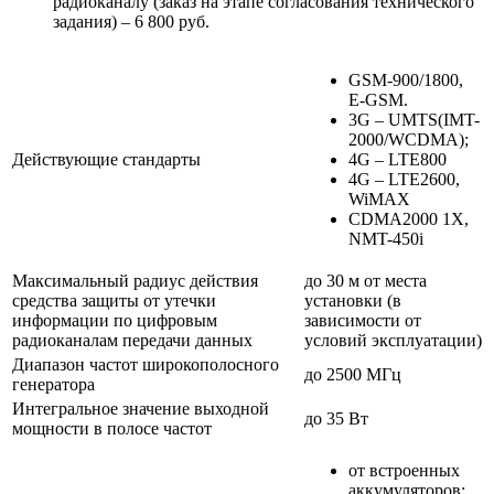
радиоканалу (заказ на этапе согласования технического
задания) – 6 800 руб.
GSM-900/1800,
E-GSM.
3G – UMTS(IMT-
2000/WCDMA);
Действующие стандарты
4G – LTE800
4G – LTE2600,
WiMAX
CDMA2000 1X,
NMT-450i
Максимальный радиус действия
до 30 м от места
средства защиты от утечки
установки (в
информации по цифровым
зависимости от
радиоканалам передачи данных
условий эксплуатации)
Диапазон частот широкополосного
до 2500 МГц
генератора
Интегральное значение выходной
до 35 Вт
мощности в полосе частот
от встроенных
аккумуляторов;