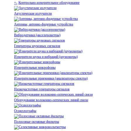
+
-
Контрольно-измерительное оборудование
Акустические излучатели
Антенны, антенно-фидерные устройства
Вибродатчики (акселерометры)
Генераторы шумовых сигналов
Измерители шума и вибраций (шумомеры)
Измерительные микрофоны
Измерительные приемники (анализаторы спектра)
Низкочастотные генераторы сигналов
Оборудование волоконно-оптических линий связи
Осциллографы
Полосовые октавные фильтры