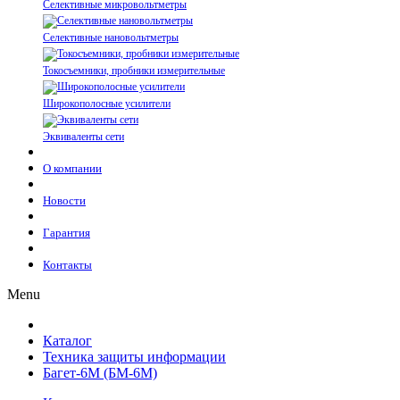
Селективные микровольтметры
Селективные нановольтметры
Токосъемники, пробники измерительные
Широкополосные усилители
Эквиваленты сети
О компании
Новости
Гарантия
Контакты
Menu
Каталог
Техника защиты информации
Багет-6М (БМ-6М)