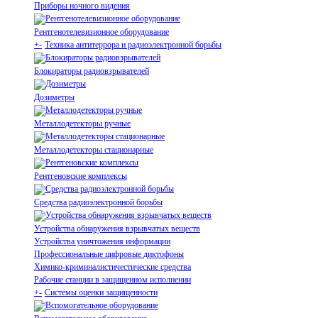
Приборы ночного видения
Рентгенотелевизионное оборудование
+
-
Техника антитеррора и радиоэлектронной борьбы
Блокираторы радиовзрывателей
Дозиметры
Металлодетекторы ручные
Металлодетекторы стационарные
Рентгеновские комплексы
Средства радиоэлектронной борьбы
Устройства обнаружения взрывчатых веществ
Устройства уничтожения информации
Профессиональные цифровые диктофоны
Химико-криминалистичестические средства
Рабочие станции в защищенном исполнении
+
-
Системы оценки защищенности