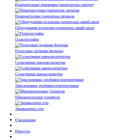
Измерительные приемники (анализаторы спектра)
Низкочастотные генераторы сигналов
Оборудование волоконно-оптических линий связи
Осциллографы
Полосовые октавные фильтры
Селективные микровольтметры
Селективные нановольтметры
Токосъемники, пробники измерительные
Широкополосные усилители
Эквиваленты сети
О компании
Новости