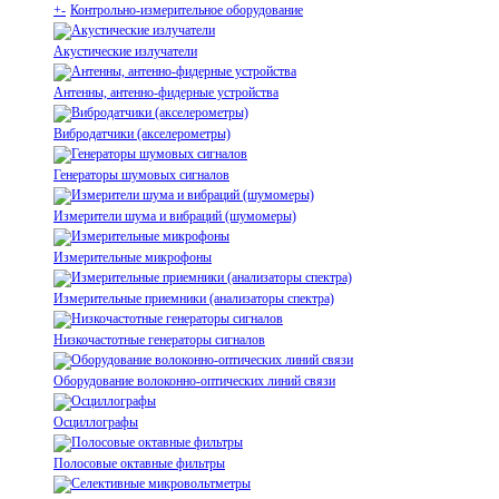
+
-
Контрольно-измерительное оборудование
Акустические излучатели
Антенны, антенно-фидерные устройства
Вибродатчики (акселерометры)
Генераторы шумовых сигналов
Измерители шума и вибраций (шумомеры)
Измерительные микрофоны
Измерительные приемники (анализаторы спектра)
Низкочастотные генераторы сигналов
Оборудование волоконно-оптических линий связи
Осциллографы
Полосовые октавные фильтры