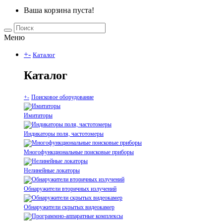
Ваша корзина пуста!
Меню
+
-
Каталог
Каталог
+
-
Поисковое оборудование
Имитаторы
Индикаторы поля, частотомеры
Многофункциональные поисковые приборы
Нелинейные локаторы
Обнаружители вторичных излучений
Обнаружители скрытых видеокамер