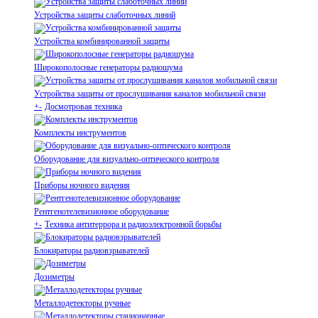
Устройства защиты слаботочных линий
Устройства комбинированной защиты
Широкополосные генераторы радиошума
Устройства защиты от прослушивания каналов мобильной связи
+
-
Досмотровая техника
Комплекты инструментов
Оборудование для визуально-оптического контроля
Приборы ночного видения
Рентгенотелевизионное оборудование
+
-
Техника антитеррора и радиоэлектронной борьбы
Блокираторы радиовзрывателей
Дозиметры
Металлодетекторы ручные