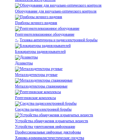
Оборудование для визуально-оптического контроля
Приборы ночного видения
Рентгенотелевизионное оборудование
+
-
Техника антитеррора и радиоэлектронной борьбы
Блокираторы радиовзрывателей
Дозиметры
Металлодетекторы ручные
Металлодетекторы стационарные
Рентгеновские комплексы
Средства радиоэлектронной борьбы
Устройства обнаружения взрывчатых веществ
Устройства уничтожения информации
Профессиональные цифровые диктофоны
Химико-криминалистичестические средства