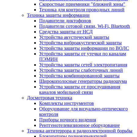
Скоростные приемники "ближней зоны"
Техника для контроля проводных линий
Техника защиты информации
Подавители диктофонов
Подавители сотовой связи, Wi-Fi, Bluetooth
Средства защиты от НСД
Устройства акустической защиты
Устройства виброакустической защиты
Устройства защиты информации по ВОЛС
Устройства защиты от утечки по каналам
ПЭМИН
Устройства защиты сетей электропитания
Устройства защиты слаботочных линий
Устройства комбинированной защиты
Широкополосные генераторы радиошума
Устройства защиты от прослушивания
каналов мобильной связи
Досмотровая техника
Комплекты инструментов
Оборудование для визуально-оптического
контроля
Приборы ночного видения
Рентгенотелевизионное оборудование
Техника антитеррора и радиоэлектронной борьбы
Блокираторы радиовзрывателей