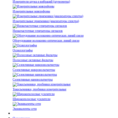
Измерители шума и вибраций (шумомеры)
Измерительные микрофоны
Измерительные приемники (анализаторы спектра)
Низкочастотные генераторы сигналов
Оборудование волоконно-оптических линий связи
Осциллографы
Полосовые октавные фильтры
Селективные микровольтметры
Селективные нановольтметры
Токосъемники, пробники измерительные
Широкополосные усилители
Эквиваленты сети