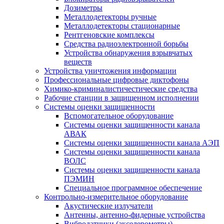
Дозиметры
Металлодетекторы ручные
Металлодетекторы стационарные
Рентгеновские комплексы
Средства радиоэлектронной борьбы
Устройства обнаружения взрывчатых
веществ
Устройства уничтожения информации
Профессиональные цифровые диктофоны
Химико-криминалистичестические средства
Рабочие станции в защищенном исполнении
Системы оценки защищенности
Вспомогательное оборудование
Системы оценки защищенности канала
АВАК
Системы оценки защищенности канала АЭП
Системы оценки защищенности канала
ВОЛС
Системы оценки защищенности канала
ПЭМИН
Специальное программное обеспечение
Контрольно-измерительное оборудование
Акустические излучатели
Антенны, антенно-фидерные устройства
Вибродатчики (акселерометры)