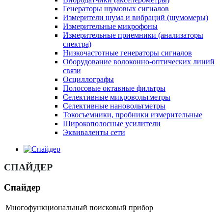
Генераторы шумовых сигналов
Измерители шума и вибраций (шумомеры)
Измерительные микрофоны
Измерительные приемники (анализаторы
спектра)
Низкочастотные генераторы сигналов
Оборудование волоконно-оптических линий
связи
Осциллографы
Полосовые октавные фильтры
Селективные микровольтметры
Селективные нановольтметры
Токосъемники, пробники измерительные
Широкополосные усилители
Эквиваленты сети
СПАЙДЕР
Спайдер
Многофункциональный поисковый прибор