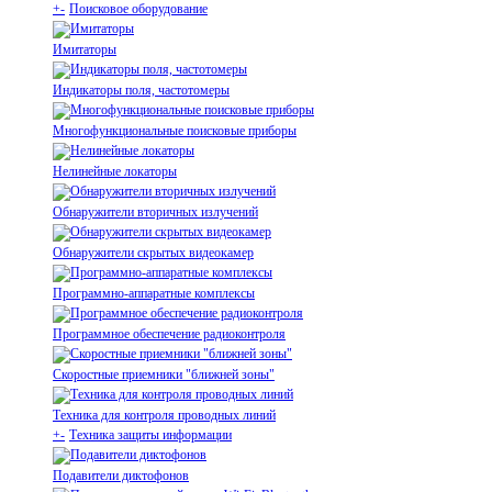
+
-
Поисковое оборудование
Имитаторы
Индикаторы поля, частотомеры
Многофункциональные поисковые приборы
Нелинейные локаторы
Обнаружители вторичных излучений
Обнаружители скрытых видеокамер
Программно-аппаратные комплексы
Программное обеспечение радиоконтроля
Скоростные приемники "ближней зоны"
Техника для контроля проводных линий
+
-
Техника защиты информации
Подавители диктофонов