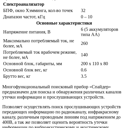
Спектроанализатор
БПФ, окно Хэмминга, кол-во точек
32
Диапазон частот, кГц
0 – 10
Основные характеристики
6 (5 аккумуляторов
Напряжение питания, В
типа АА)
Максимально потребляемый ток, не
260
более, мА
Потребляемый ток врабочем режиме,
140
не более, мА
Основной блок, габариты, мм
200 х 110 х 80
Основной блок вес, кг
0.6
Брутто вес, кг
3.5
Многофункциональный поисковый прибор «Спайдер»
предназначен для поиска и обнаружения различных каналов
утечки информации и прослушивающих устройств.
Позволяет осуществлять поиск прослушивающих устройств
передающих информацию по радиоканалу, инфракрасному
каналу, различным проводным линиям под напряжением до
400В, а так же позволяет оценить вероятность утечки
информации по виброакустическому и акустическому