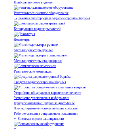
Приборы ночного видения
Рентгенотелевизионное оборудование
+
-
Техника антитеррора и радиоэлектронной борьбы
Блокираторы радиовзрывателей
Дозиметры
Металлодетекторы ручные
Металлодетекторы стационарные
Рентгеновские комплексы
Средства радиоэлектронной борьбы
Устройства обнаружения взрывчатых веществ
Устройства уничтожения информации
Профессиональные цифровые диктофоны
Химико-криминалистичестические средства
Рабочие станции в защищенном исполнении
+
-
Системы оценки защищенности