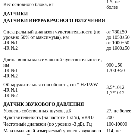
1.5, не
Вес основного блока, кг
более
ДАТЧИКИ
ДАТЧИКИ ИНФРАКРАСНОГО ИЗЛУЧЕНИЯ
Спектральный диапазон чувствительности (по
от 780±50
уровню 50% от максимума), нм
до 1050±50
-IR №1
от 1000±50
-IR №2
до 1900±50
Длина волны максимальной чувствительности,
нм
900 ±50
-IR №1
1700 ±50
-IR №2
Обнаружительная способность, cm * Hz1/2/W
3,5*1012
-IR №1
1,7*1012
-IR №2
ДАТЧИК ЗВУКОВОГО ДАВЛЕНИЯ
Уровень собственных шумов, дБ
27, не более
Чувствительность (на частоте 1 кГц), мВ/Па
200
Частотный диапазон (по уровню -3 дБ), Гц
100-10000
Максимальный измеряемый уровень звукового
114, не