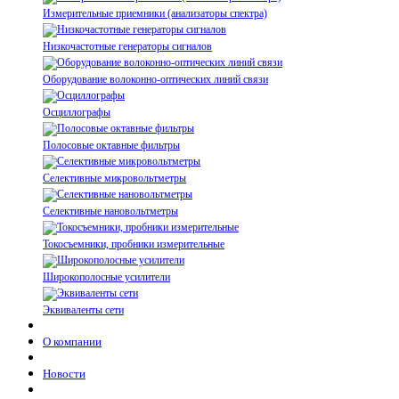
Измерительные приемники (анализаторы спектра)
Низкочастотные генераторы сигналов
Оборудование волоконно-оптических линий связи
Осциллографы
Полосовые октавные фильтры
Селективные микровольтметры
Селективные нановольтметры
Токосъемники, пробники измерительные
Широкополосные усилители
Эквиваленты сети
О компании
Новости