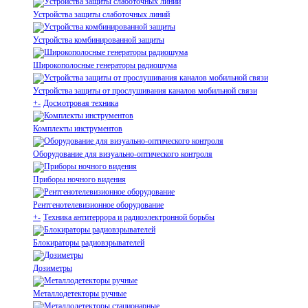
Устройства защиты слаботочных линий
Устройства комбинированной защиты
Широкополосные генераторы радиошума
Устройства защиты от прослушивания каналов мобильной связи
+
-
Досмотровая техника
Комплекты инструментов
Оборудование для визуально-оптического контроля
Приборы ночного видения
Рентгенотелевизионное оборудование
+
-
Техника антитеррора и радиоэлектронной борьбы
Блокираторы радиовзрывателей
Дозиметры
Металлодетекторы ручные