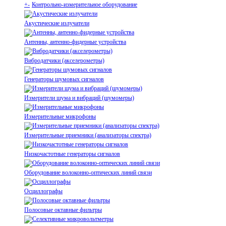
+
-
Контрольно-измерительное оборудование
Акустические излучатели
Антенны, антенно-фидерные устройства
Вибродатчики (акселерометры)
Генераторы шумовых сигналов
Измерители шума и вибраций (шумомеры)
Измерительные микрофоны
Измерительные приемники (анализаторы спектра)
Низкочастотные генераторы сигналов
Оборудование волоконно-оптических линий связи
Осциллографы
Полосовые октавные фильтры