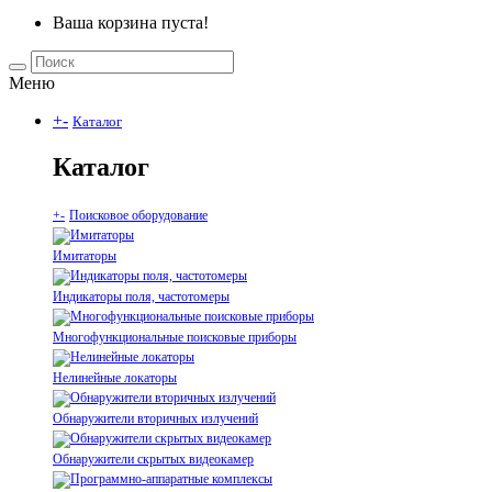
Ваша корзина пуста!
Меню
+
-
Каталог
Каталог
+
-
Поисковое оборудование
Имитаторы
Индикаторы поля, частотомеры
Многофункциональные поисковые приборы
Нелинейные локаторы
Обнаружители вторичных излучений
Обнаружители скрытых видеокамер