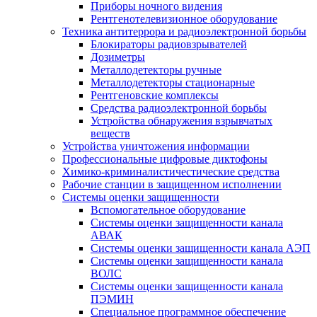
Приборы ночного видения
Рентгенотелевизионное оборудование
Техника антитеррора и радиоэлектронной борьбы
Блокираторы радиовзрывателей
Дозиметры
Металлодетекторы ручные
Металлодетекторы стационарные
Рентгеновские комплексы
Средства радиоэлектронной борьбы
Устройства обнаружения взрывчатых
веществ
Устройства уничтожения информации
Профессиональные цифровые диктофоны
Химико-криминалистичестические средства
Рабочие станции в защищенном исполнении
Системы оценки защищенности
Вспомогательное оборудование
Системы оценки защищенности канала
АВАК
Системы оценки защищенности канала АЭП
Системы оценки защищенности канала
ВОЛС
Системы оценки защищенности канала
ПЭМИН
Специальное программное обеспечение