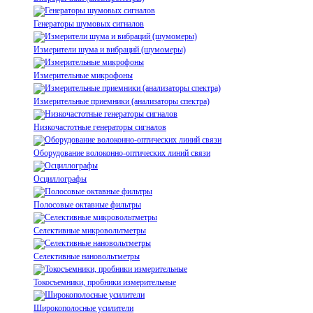
Генераторы шумовых сигналов
Измерители шума и вибраций (шумомеры)
Измерительные микрофоны
Измерительные приемники (анализаторы спектра)
Низкочастотные генераторы сигналов
Оборудование волоконно-оптических линий связи
Осциллографы
Полосовые октавные фильтры
Селективные микровольтметры
Селективные нановольтметры
Токосъемники, пробники измерительные
Широкополосные усилители