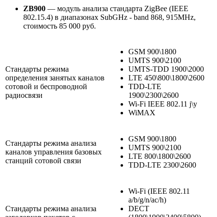
ZB900
— модуль анализа стандарта ZigBee (IEEE
802.15.4) в диапазонах SubGHz - band 868, 915MHz,
стоимость 85 000 руб.
GSM 900\1800
UMTS 900\2100
Стандарты режима
UMTS-TDD 1900\2000
определения занятых каналов
LTE 450\800\1800\2600
сотовой и беспроводной
TDD-LTE
радиосвязи
1900\2300\2600
Wi-Fi IEEE 802.11 j\y
WiMAX
GSM 900\1800
Стандарты режима анализа
UMTS 900\2100
каналов управления базовых
LTE 800\1800\2600
станций сотовой связи
TDD-LTE 2300\2600
Wi-Fi (IEEE 802.11
a/b/g/n/ac/h)
Стандарты режима анализа
DECT