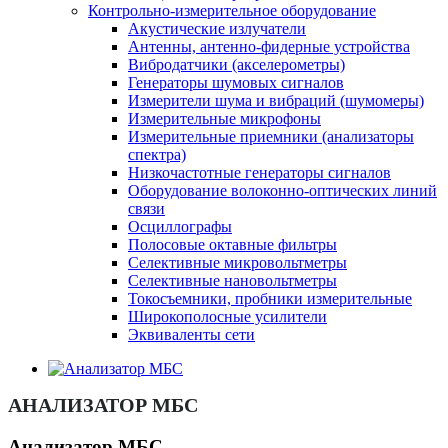
Контрольно-измерительное оборудование
Акустические излучатели
Антенны, антенно-фидерные устройства
Вибродатчики (акселерометры)
Генераторы шумовых сигналов
Измерители шума и вибраций (шумомеры)
Измерительные микрофоны
Измерительные приемники (анализаторы
спектра)
Низкочастотные генераторы сигналов
Оборудование волоконно-оптических линий
связи
Осциллографы
Полосовые октавные фильтры
Селективные микровольтметры
Селективные нановольтметры
Токосъемники, пробники измерительные
Широкополосные усилители
Эквиваленты сети
АНАЛИЗАТОР МБС
Анализатор МБС