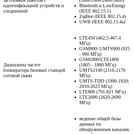
заголовков пакетов с
(1800\1900\2400\5800)
идентификацией устройств и
Bluetooth и LowEnergy
соединений
(IEEE 802.15.1)
ZigBee (IEEE 802.15.4)
UWB (IEEE 802.15.4а)
LTE450 (462,5-467,4
МГц)
GSM900\ UMTS900 (925
- 960 МГц)
GSM1800\LTE1800
Диапазоны частот
(1805 - 1880 МГц)
блокиратора базовых станций
UMTS2100 (2110-2170
сотовой связи
МГц)
UMTS-TDD (1900-1920;
2010-2025 МГц)
LTE800 (791-821 МГц)
LTE2600 (2620-2690
МГц)
ведение общей базы
данных по
обнаруженным каналам,