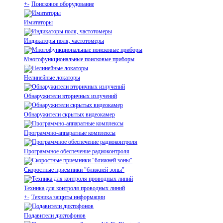
+
-
Поисковое оборудование
Имитаторы
Индикаторы поля, частотомеры
Многофункциональные поисковые приборы
Нелинейные локаторы
Обнаружители вторичных излучений
Обнаружители скрытых видеокамер
Программно-аппаратные комплексы
Программное обеспечение радиоконтроля
Скоростные приемники "ближней зоны"
Техника для контроля проводных линий
+
-
Техника защиты информации
Подавители диктофонов