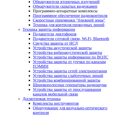
Обнаружители вторичных излучений
Обнаружители скрытых видеокамер
Программно-аппаратные комплексы
Программное обеспечение радиоконтроля
Скоростные приемники "ближней зоны"
Техника для контроля проводных линий
Техника защиты информации
Подавители диктофонов
Подавители сотовой связи, Wi-Fi, Bluetooth
Средства защиты от НСД
Устройства акустической защиты
Устройства виброакустической защиты
Устройства защиты информации по ВОЛС
Устройства защиты от утечки по каналам
ПЭМИН
Устройства защиты сетей электропитания
Устройства защиты слаботочных линий
Устройства комбинированной защиты
Широкополосные генераторы радиошума
Устройства защиты от прослушивания
каналов мобильной связи
Досмотровая техника
Комплекты инструментов
Оборудование для визуально-оптического
контроля