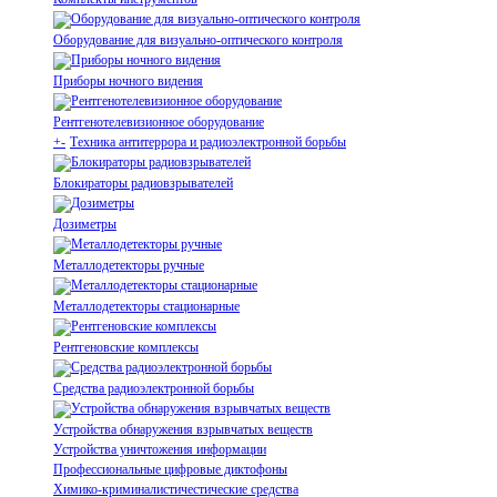
Оборудование для визуально-оптического контроля
Приборы ночного видения
Рентгенотелевизионное оборудование
+
-
Техника антитеррора и радиоэлектронной борьбы
Блокираторы радиовзрывателей
Дозиметры
Металлодетекторы ручные
Металлодетекторы стационарные
Рентгеновские комплексы
Средства радиоэлектронной борьбы
Устройства обнаружения взрывчатых веществ
Устройства уничтожения информации
Профессиональные цифровые диктофоны
Химико-криминалистичестические средства