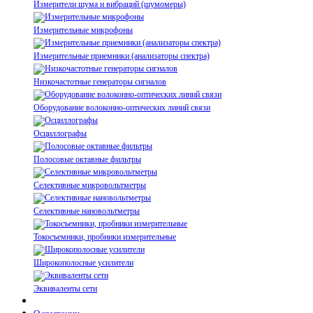
Измерители шума и вибраций (шумомеры)
Измерительные микрофоны
Измерительные приемники (анализаторы спектра)
Низкочастотные генераторы сигналов
Оборудование волоконно-оптических линий связи
Осциллографы
Полосовые октавные фильтры
Селективные микровольтметры
Селективные нановольтметры
Токосъемники, пробники измерительные
Широкополосные усилители
Эквиваленты сети