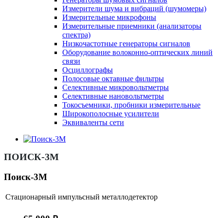
Измерители шума и вибраций (шумомеры)
Измерительные микрофоны
Измерительные приемники (анализаторы
спектра)
Низкочастотные генераторы сигналов
Оборудование волоконно-оптических линий
связи
Осциллографы
Полосовые октавные фильтры
Селективные микровольтметры
Селективные нановольтметры
Токосъемники, пробники измерительные
Широкополосные усилители
Эквиваленты сети
ПОИСК-3М
Поиск-3М
Стационарный импульсный металлодетектор