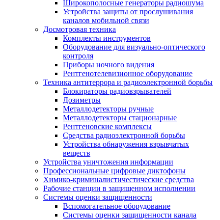
Широкополосные генераторы радиошума
Устройства защиты от прослушивания
каналов мобильной связи
Досмотровая техника
Комплекты инструментов
Оборудование для визуально-оптического
контроля
Приборы ночного видения
Рентгенотелевизионное оборудование
Техника антитеррора и радиоэлектронной борьбы
Блокираторы радиовзрывателей
Дозиметры
Металлодетекторы ручные
Металлодетекторы стационарные
Рентгеновские комплексы
Средства радиоэлектронной борьбы
Устройства обнаружения взрывчатых
веществ
Устройства уничтожения информации
Профессиональные цифровые диктофоны
Химико-криминалистичестические средства
Рабочие станции в защищенном исполнении
Системы оценки защищенности
Вспомогательное оборудование
Системы оценки защищенности канала