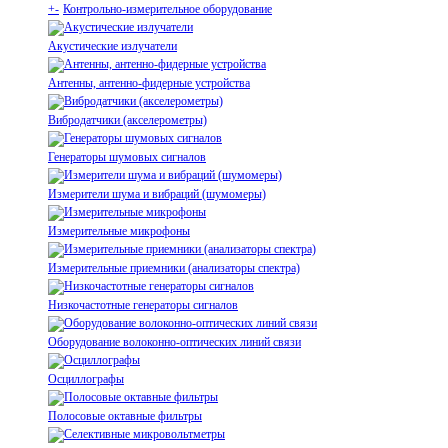
+
-
Контрольно-измерительное оборудование
Акустические излучатели
Антенны, антенно-фидерные устройства
Вибродатчики (акселерометры)
Генераторы шумовых сигналов
Измерители шума и вибраций (шумомеры)
Измерительные микрофоны
Измерительные приемники (анализаторы спектра)
Низкочастотные генераторы сигналов
Оборудование волоконно-оптических линий связи
Осциллографы
Полосовые октавные фильтры