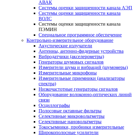
АВАК
Системы оценки защищенности канала АЭП
Системы оценки защищенности канала
ВОЛС
Системы оценки защищенности канала
ПЭМИН
Специальное программное обеспечение
Контрольно-измерительное оборудование
Акустические излучатели
Антенны, антенно-фидерные устройства
Вибродатчики (акселерометры)
Генераторы шумовых сигналов
Измерители шума и вибраций (шумомеры)
Измерительные микрофоны
Измерительные приемники (анализаторы
спектра)
Низкочастотные генераторы сигналов
Оборудование волоконно-оптических линий
связи
Осциллографы
Полосовые октавные фильтры
Селективные микровольтметры
Селективные нановольтметры
Токосъемники, пробники измерительные
Широкополосные усилители