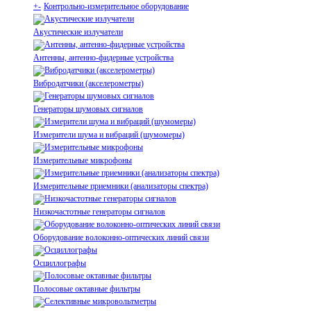
+
-
Контрольно-измерительное оборудование
Акустические излучатели
Антенны, антенно-фидерные устройства
Вибродатчики (акселерометры)
Генераторы шумовых сигналов
Измерители шума и вибраций (шумомеры)
Измерительные микрофоны
Измерительные приемники (анализаторы спектра)
Низкочастотные генераторы сигналов
Оборудование волоконно-оптических линий связи
Осциллографы
Полосовые октавные фильтры