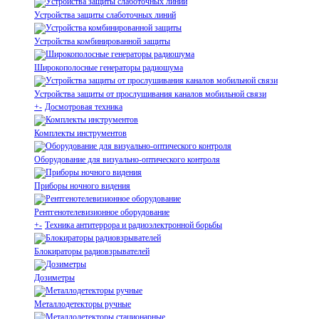
Устройства защиты слаботочных линий
Устройства комбинированной защиты
Широкополосные генераторы радиошума
Устройства защиты от прослушивания каналов мобильной связи
+
-
Досмотровая техника
Комплекты инструментов
Оборудование для визуально-оптического контроля
Приборы ночного видения
Рентгенотелевизионное оборудование
+
-
Техника антитеррора и радиоэлектронной борьбы
Блокираторы радиовзрывателей
Дозиметры
Металлодетекторы ручные