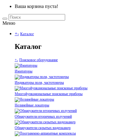
Ваша корзина пуста!
Меню
+
-
Каталог
Каталог
+
-
Поисковое оборудование
Имитаторы
Индикаторы поля, частотомеры
Многофункциональные поисковые приборы
Нелинейные локаторы
Обнаружители вторичных излучений
Обнаружители скрытых видеокамер