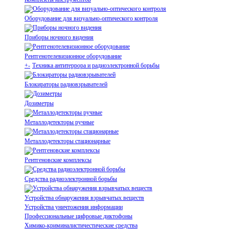
Оборудование для визуально-оптического контроля
Приборы ночного видения
Рентгенотелевизионное оборудование
+
-
Техника антитеррора и радиоэлектронной борьбы
Блокираторы радиовзрывателей
Дозиметры
Металлодетекторы ручные
Металлодетекторы стационарные
Рентгеновские комплексы
Средства радиоэлектронной борьбы
Устройства обнаружения взрывчатых веществ
Устройства уничтожения информации
Профессиональные цифровые диктофоны
Химико-криминалистичестические средства