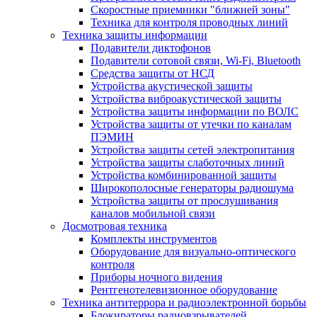
Скоростные приемники "ближней зоны"
Техника для контроля проводных линий
Техника защиты информации
Подавители диктофонов
Подавители сотовой связи, Wi-Fi, Bluetooth
Средства защиты от НСД
Устройства акустической защиты
Устройства виброакустической защиты
Устройства защиты информации по ВОЛС
Устройства защиты от утечки по каналам
ПЭМИН
Устройства защиты сетей электропитания
Устройства защиты слаботочных линий
Устройства комбинированной защиты
Широкополосные генераторы радиошума
Устройства защиты от прослушивания
каналов мобильной связи
Досмотровая техника
Комплекты инструментов
Оборудование для визуально-оптического
контроля
Приборы ночного видения
Рентгенотелевизионное оборудование
Техника антитеррора и радиоэлектронной борьбы
Блокираторы радиовзрывателей