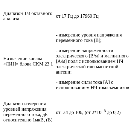
Диапазон 1/3 октавного
от 17 Гц до 17960 Гц
анализа
- измерение уровня напряжения
переменного тока [В];
- измерение напряженности
электрического [В/м] и магнитного
Назначение канала
[А/м] поля с использованием НЧ
«ЛИН» блока СКМ 23.1
электрической или магнитной
антенн;
- измерение силы тока [А] с
использованием НЧ токосъемников
Диапазон измерения
уровней напряжения
-8
от -34 до 106, (от 2*10
до 0,2)
переменного тока, дБ
относительно 1мкВ, (В)