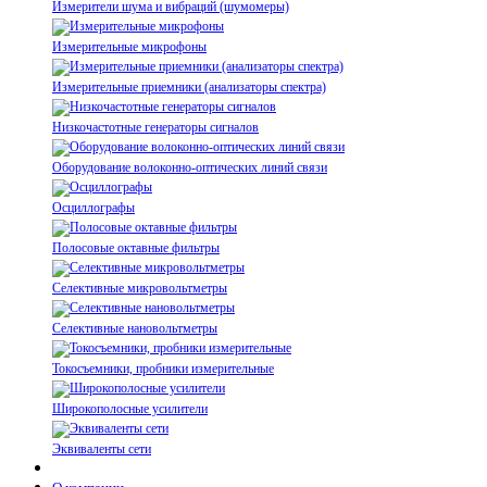
Измерители шума и вибраций (шумомеры)
Измерительные микрофоны
Измерительные приемники (анализаторы спектра)
Низкочастотные генераторы сигналов
Оборудование волоконно-оптических линий связи
Осциллографы
Полосовые октавные фильтры
Селективные микровольтметры
Селективные нановольтметры
Токосъемники, пробники измерительные
Широкополосные усилители
Эквиваленты сети