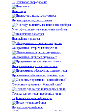
+
-
Поисковое оборудование
Имитаторы
Индикаторы поля, частотомеры
Многофункциональные поисковые приборы
Нелинейные локаторы
Обнаружители вторичных излучений
Обнаружители скрытых видеокамер
Программно-аппаратные комплексы
Программное обеспечение радиоконтроля
Скоростные приемники "ближней зоны"
Техника для контроля проводных линий
+
-
Техника защиты информации
Подавители диктофонов