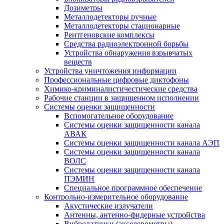
Дозиметры
Металлодетекторы ручные
Металлодетекторы стационарные
Рентгеновские комплексы
Средства радиоэлектронной борьбы
Устройства обнаружения взрывчатых
веществ
Устройства уничтожения информации
Профессиональные цифровые диктофоны
Химико-криминалистичестические средства
Рабочие станции в защищенном исполнении
Системы оценки защищенности
Вспомогательное оборудование
Системы оценки защищенности канала
АВАК
Системы оценки защищенности канала АЭП
Системы оценки защищенности канала
ВОЛС
Системы оценки защищенности канала
ПЭМИН
Специальное программное обеспечение
Контрольно-измерительное оборудование
Акустические излучатели
Антенны, антенно-фидерные устройства
Вибродатчики (акселерометры)