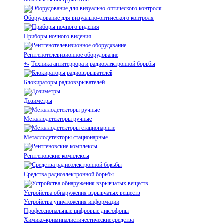
Оборудование для визуально-оптического контроля
Приборы ночного видения
Рентгенотелевизионное оборудование
+
-
Техника антитеррора и радиоэлектронной борьбы
Блокираторы радиовзрывателей
Дозиметры
Металлодетекторы ручные
Металлодетекторы стационарные
Рентгеновские комплексы
Средства радиоэлектронной борьбы
Устройства обнаружения взрывчатых веществ
Устройства уничтожения информации
Профессиональные цифровые диктофоны
Химико-криминалистичестические средства