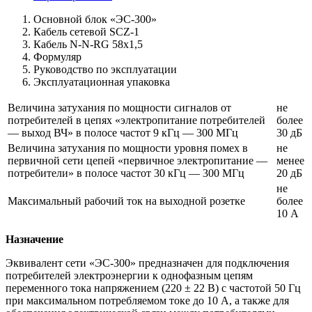
Основной блок «ЭС-300»
Кабель сетевой SCZ-1
Кабель N-N-RG 58х1,5
Формуляр
Руководство по эксплуатации
Эксплуатационная упаковка
Величина затухания по мощности сигналов от
не
потребителей в цепях «электропитание потребителей
более
― выход ВЧ» в полосе частот 9 кГц ― 300 МГц
30 дБ
Величина затухания по мощности уровня помех в
не
первичной сети цепей «первичное электропитание ―
менее
потребители» в полосе частот 30 кГц ― 300 МГц
20 дБ
не
Максимальный рабочий ток на выходной розетке
более
10 А
Назначение
Эквивалент сети «ЭС-300» предназначен для подключения
потребителей электроэнергии к однофазным цепям
переменного тока напряжением (220 ± 22 В) с частотой 50 Гц
при максимальном потребляемом токе до 10 А, а также для