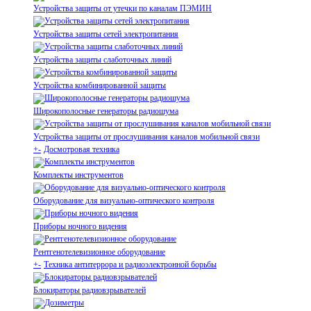
Устройства защиты от утечки по каналам ПЭМИН
Устройства защиты сетей электропитания
Устройства защиты слаботочных линий
Устройства комбинированной защиты
Широкополосные генераторы радиошума
Устройства защиты от прослушивания каналов мобильной связи
+
-
Досмотровая техника
Комплекты инструментов
Оборудование для визуально-оптического контроля
Приборы ночного видения
Рентгенотелевизионное оборудование
+
-
Техника антитеррора и радиоэлектронной борьбы
Блокираторы радиовзрывателей