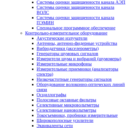
Системы оценки защищенности канала АЭП
Системы оценки защищенности канала
ВОЛС
Системы оценки защищенности канала
ПЭМИН
Специальное программное обеспечение
Контрольно-измерительное оборудование
Акустические излучатели
Антенны, антенно-фидерные устройства
Вибродатчики (акселерометры)
Генераторы шумовых сигналов
Измерители шума и вибраций (шумомеры)
Измерительные микрофоны
Измерительные приемники (анализаторы
спектра)
Низкочастотные генераторы сигналов
Оборудование волоконно-оптических линий
связи
Осциллографы
Полосовые октавные фильтры
Селективные микровольтметры
Селективные нановольтметры
Токосъемники, пробники измерительные
Широкополосные усилители
Эквиваленты сети