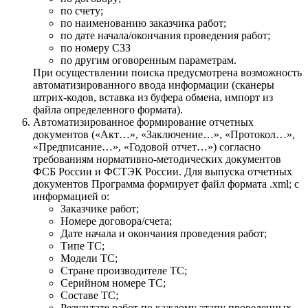
по счету;
по наименованию заказчика работ;
по дате начала/окончания проведения работ;
по номеру СЗЗ
по другим оговоренным параметрам.
При осуществлении поиска предусмотрена возможность
автоматизированного ввода информации (сканеры
штрих-кодов, вставка из буфера обмена, импорт из
файла определенного формата).
Автоматизированное формирование отчетных
документов («Акт…», «Заключение…», «Протокол…»,
«Предписание…», «Годовой отчет…») согласно
требованиям нормативно-методических документов
ФСБ России и ФСТЭК России. Для выпуска отчетных
документов Программа формирует файл формата .xml; с
информацией о:
Заказчике работ;
Номере договора/счета;
Дате начала и окончания проведения работ;
Типе ТС;
Модели ТС;
Стране производителе ТС;
Серийном номере ТС;
Составе ТС;
Результате работ по каждому этапу проведенных