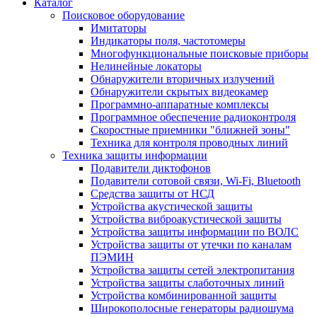
Каталог
Поисковое оборудование
Имитаторы
Индикаторы поля, частотомеры
Многофункциональные поисковые приборы
Нелинейные локаторы
Обнаружители вторичных излучений
Обнаружители скрытых видеокамер
Программно-аппаратные комплексы
Программное обеспечение радиоконтроля
Скоростные приемники "ближней зоны"
Техника для контроля проводных линий
Техника защиты информации
Подавители диктофонов
Подавители сотовой связи, Wi-Fi, Bluetooth
Средства защиты от НСД
Устройства акустической защиты
Устройства виброакустической защиты
Устройства защиты информации по ВОЛС
Устройства защиты от утечки по каналам
ПЭМИН
Устройства защиты сетей электропитания
Устройства защиты слаботочных линий
Устройства комбинированной защиты
Широкополосные генераторы радиошума