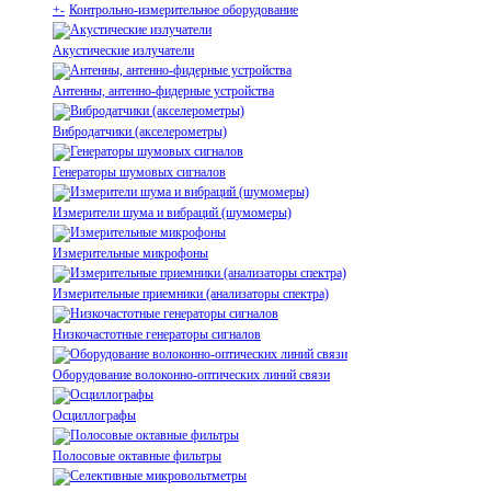
+
-
Контрольно-измерительное оборудование
Акустические излучатели
Антенны, антенно-фидерные устройства
Вибродатчики (акселерометры)
Генераторы шумовых сигналов
Измерители шума и вибраций (шумомеры)
Измерительные микрофоны
Измерительные приемники (анализаторы спектра)
Низкочастотные генераторы сигналов
Оборудование волоконно-оптических линий связи
Осциллографы
Полосовые октавные фильтры