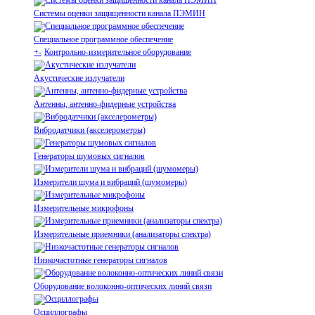
Системы оценки защищенности канала ПЭМИН
Специальное программное обеспечение
+
-
Контрольно-измерительное оборудование
Акустические излучатели
Антенны, антенно-фидерные устройства
Вибродатчики (акселерометры)
Генераторы шумовых сигналов
Измерители шума и вибраций (шумомеры)
Измерительные микрофоны
Измерительные приемники (анализаторы спектра)
Низкочастотные генераторы сигналов
Оборудование волоконно-оптических линий связи
Осциллографы