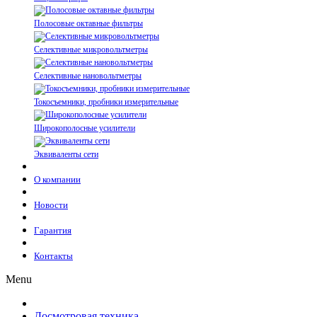
Полосовые октавные фильтры
Селективные микровольтметры
Селективные нановольтметры
Токосъемники, пробники измерительные
Широкополосные усилители
Эквиваленты сети
О компании
Новости
Гарантия
Контакты
Menu
Досмотровая техника