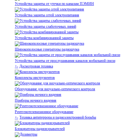
Устройства защиты от утечки по каналам ПЭМИН
Устройства защиты сетей электропитания
Устройства защиты слаботочных линий
Устройства комбинированной защиты
Широкополосные генераторы радиошума
Устройства защиты от прослушивания каналов мобильной связи
+
-
Досмотровая техника
Комплекты инструментов
Оборудование для визуально-оптического контроля
Приборы ночного видения
Рентгенотелевизионное оборудование
+
-
Техника антитеррора и радиоэлектронной борьбы
Блокираторы радиовзрывателей