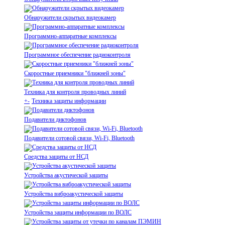
Обнаружители скрытых видеокамер
Программно-аппаратные комплексы
Программное обеспечение радиоконтроля
Скоростные приемники "ближней зоны"
Техника для контроля проводных линий
+
-
Техника защиты информации
Подавители диктофонов
Подавители сотовой связи, Wi-Fi, Bluetooth
Средства защиты от НСД
Устройства акустической защиты
Устройства виброакустической защиты
Устройства защиты информации по ВОЛС