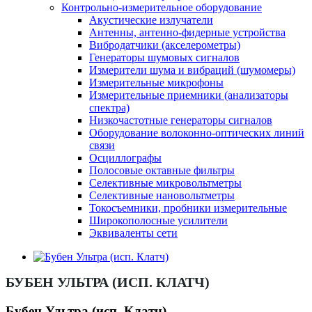
Контрольно-измерительное оборудование
Акустические излучатели
Антенны, антенно-фидерные устройства
Вибродатчики (акселерометры)
Генераторы шумовых сигналов
Измерители шума и вибраций (шумомеры)
Измерительные микрофоны
Измерительные приемники (анализаторы
спектра)
Низкочастотные генераторы сигналов
Оборудование волоконно-оптических линий
связи
Осциллографы
Полосовые октавные фильтры
Селективные микровольтметры
Селективные нановольтметры
Токосъемники, пробники измерительные
Широкополосные усилители
Эквиваленты сети
БУБЕН УЛЬТРА (ИСП. КЛАТЧ)
Бубен Ультра (исп. Клатч)