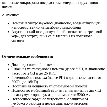
выносные микрофоны посредством генерации двух типов
помех.
А именно:
Помехи в ультразвуковом диапазоне, воздействующей
непосредственно на мембрану микрофона
Акустический псевдослучайный сигнал типа «речевой
хор», для затруднения ее выделения из полезного
сигнала
Отличительные особенности:
Два вида сложной помехи
Сложная ультразвуковая помеха (далее УЗП) в диапазоне
частот от 24КГц до 26 КГц
Речеподобная помеха (далее РП) в диапазоне частот от
300Гц до 18КГц
Постоянная мощность ультразвуковой помехи
Полностью мобильный вариант с питанием от двух
Li-
on аккумуляторов
суммарной емкостью 5200 А\ч
Встроенное зарядное устройство, с защитой от
глубокого разряда и перезаряда аккумуляторов