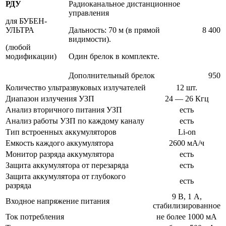
РДУ
Радиоканальное дистанционное
управления
для БУБЕН-
УЛЬТРА
Дальность: 70 м (в прямой
8 400
видимости).
(любой
модификации)
Один брелок в комплекте.
Дополнительный брелок
950
Количество ультразвуковых излучателей
12 шт.
Диапазон излучения УЗП
24 — 26 Кгц
Анализ вторичного питания УЗП
есть
Анализ работы УЗП по каждому каналу
есть
Тип встроенных аккумуляторов
Li-on
Емкость каждого аккумулятора
2600 мА/ч
Монитор разряда аккумулятора
есть
Защита аккумулятора от перезаряда
есть
Защита аккумулятора от глубокого
есть
разряда
9 В, 1 А,
Входное напряжение питания
стабилизированное
Ток потребления
не более 1000 мА