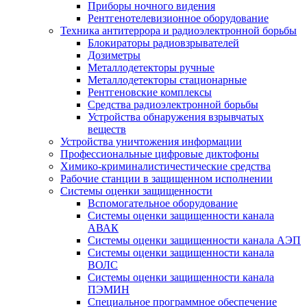
Приборы ночного видения
Рентгенотелевизионное оборудование
Техника антитеррора и радиоэлектронной борьбы
Блокираторы радиовзрывателей
Дозиметры
Металлодетекторы ручные
Металлодетекторы стационарные
Рентгеновские комплексы
Средства радиоэлектронной борьбы
Устройства обнаружения взрывчатых
веществ
Устройства уничтожения информации
Профессиональные цифровые диктофоны
Химико-криминалистичестические средства
Рабочие станции в защищенном исполнении
Системы оценки защищенности
Вспомогательное оборудование
Системы оценки защищенности канала
АВАК
Системы оценки защищенности канала АЭП
Системы оценки защищенности канала
ВОЛС
Системы оценки защищенности канала
ПЭМИН
Специальное программное обеспечение