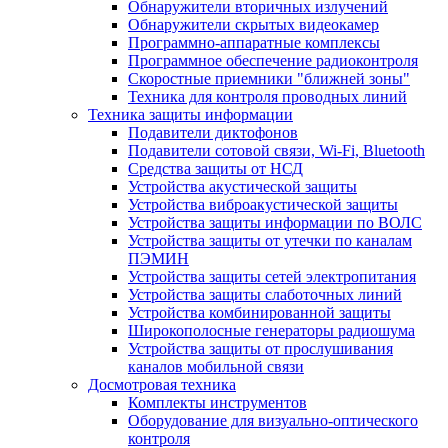
Обнаружители вторичных излучений
Обнаружители скрытых видеокамер
Программно-аппаратные комплексы
Программное обеспечение радиоконтроля
Скоростные приемники "ближней зоны"
Техника для контроля проводных линий
Техника защиты информации
Подавители диктофонов
Подавители сотовой связи, Wi-Fi, Bluetooth
Средства защиты от НСД
Устройства акустической защиты
Устройства виброакустической защиты
Устройства защиты информации по ВОЛС
Устройства защиты от утечки по каналам
ПЭМИН
Устройства защиты сетей электропитания
Устройства защиты слаботочных линий
Устройства комбинированной защиты
Широкополосные генераторы радиошума
Устройства защиты от прослушивания
каналов мобильной связи
Досмотровая техника
Комплекты инструментов
Оборудование для визуально-оптического
контроля