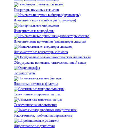
Генераторы шумовых сигналов
Измерители шума и вибраций (шумомеры)
Измерительные микрофоны
Измерительные приемники (анализаторы спектра)
Низкочастотные генераторы сигналов
Оборудование волоконно-оптических линий связи
Осциллографы
Полосовые октавные фильтры
Селективные микровольтметры
Селективные нановольтметры
Токосъемники, пробники измерительные
Широкополосные усилители