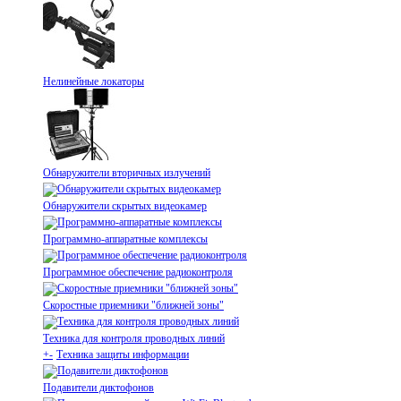
Нелинейные локаторы
Обнаружители вторичных излучений
Обнаружители скрытых видеокамер
Программно-аппаратные комплексы
Программное обеспечение радиоконтроля
Скоростные приемники "ближней зоны"
Техника для контроля проводных линий
+
-
Техника защиты информации
Подавители диктофонов