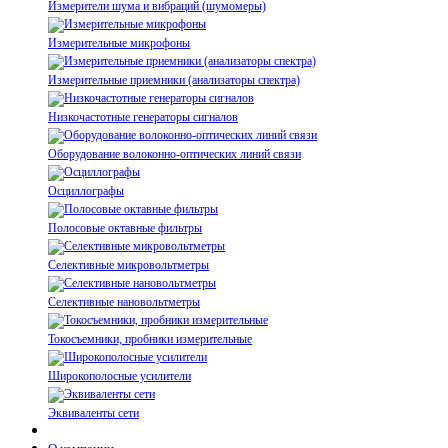
Измерители шума и вибраций (шумомеры)
Измерительные микрофоны
Измерительные приемники (анализаторы спектра)
Низкочастотные генераторы сигналов
Оборудование волоконно-оптических линий связи
Осциллографы
Полосовые октавные фильтры
Селективные микровольтметры
Селективные нановольтметры
Токосъемники, пробники измерительные
Широкополосные усилители
Эквиваленты сети