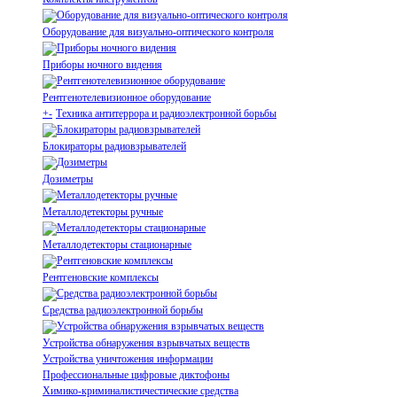
Оборудование для визуально-оптического контроля
Приборы ночного видения
Рентгенотелевизионное оборудование
+
-
Техника антитеррора и радиоэлектронной борьбы
Блокираторы радиовзрывателей
Дозиметры
Металлодетекторы ручные
Металлодетекторы стационарные
Рентгеновские комплексы
Средства радиоэлектронной борьбы
Устройства обнаружения взрывчатых веществ
Устройства уничтожения информации
Профессиональные цифровые диктофоны
Химико-криминалистичестические средства